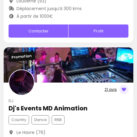
Louverné (53)
Déplacement jusqu’à 300 kms
À partir de 1000€
Contacter
Profil
Promotion
21 avis
DJ
Dj's Events MD Animation
Country
Dance
RNB
Le Havre (76)