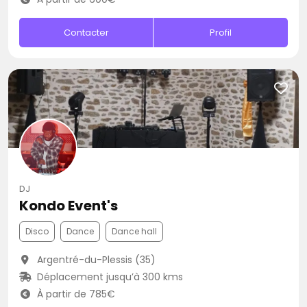
Contacter
Profil
DJ
Kondo Event's
Disco
Dance
Dance hall
Argentré-du-Plessis (35)
Déplacement jusqu’à 300 kms
À partir de 785€