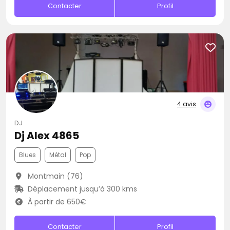
Contacter
Profil
4 avis
DJ
Dj Alex 4865
Blues
Métal
Pop
Montmain (76)
Déplacement jusqu’à 300 kms
À partir de 650€
Contacter
Profil