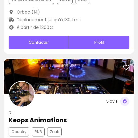
Orbec (14)
Déplacement jusqu’à 130 kms
À partir de 1300€
Contacter
Profil
5 avis
DJ
Keops Animations
Country
RNB
Zouk