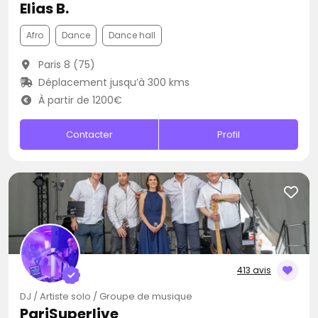
Elias B.
Afro
Dance
Dance hall
Paris 8 (75)
Déplacement jusqu’à 300 kms
À partir de 1200€
Contacter
Profil
413 avis
DJ / Artiste solo / Groupe de musique
PariSuperlive