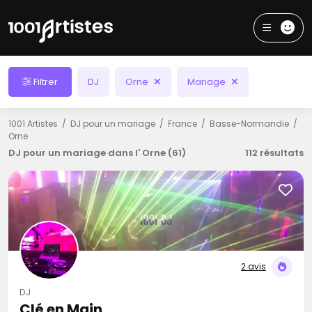
Filtrer
DJ
Orne
Mariage
1001 Artistes
DJ pour un mariage
France
Basse-Normandie
Orne
DJ pour un mariage dans l' Orne (61)
112 résultats
2 avis
DJ
Clé en Main