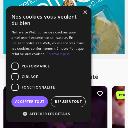
×
Nos cookies vous veulent
du bien
Notre site Web utilise des cookies pour
améliorer l'expérience utilisateur. En
utilisant notre site Web, vous acceptez tous
les cookies conformément à notre Politique
relative aux cookies.
En savoir plus
PERFORMANCE
Promotions à proximité
CIBLAGE
FONCTIONNALITÉ
Promotion
Prom
ACCEPTER TOUT
REFUSER TOUT
AFFICHER LES DÉTAILS