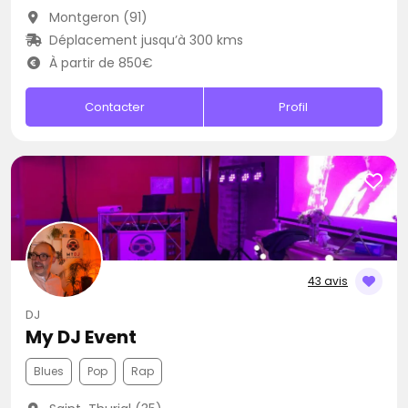
Montgeron (91)
Déplacement jusqu’à 300 kms
À partir de 850€
Contacter
Profil
43 avis
DJ
My DJ Event
Blues
Pop
Rap