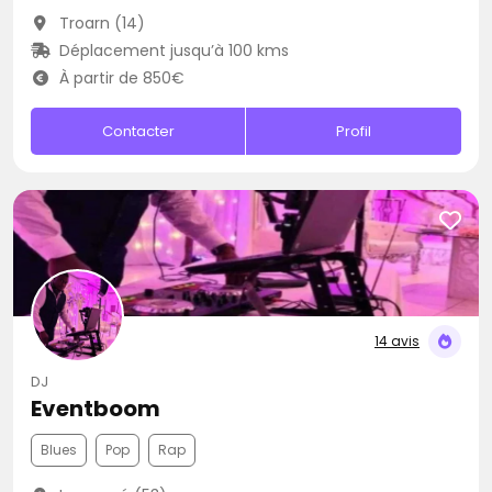
Troarn (14)
Déplacement jusqu’à 100 kms
À partir de 850€
Contacter
Profil
14 avis
DJ
Eventboom
Blues
Pop
Rap