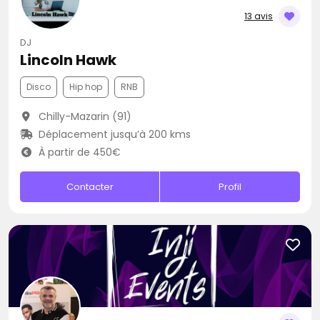
13 avis
DJ
Lincoln Hawk
Disco
Hip hop
RNB
Chilly-Mazarin (91)
Déplacement jusqu’à 200 kms
À partir de 450€
Contacter
Profil