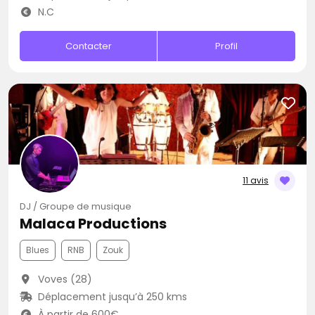
N.C
Contacter
Profil
11 avis
DJ / Groupe de musique
Malaca Productions
Blues
RNB
Zouk
Voves (28)
Déplacement jusqu’à 250 kms
À partir de 600€