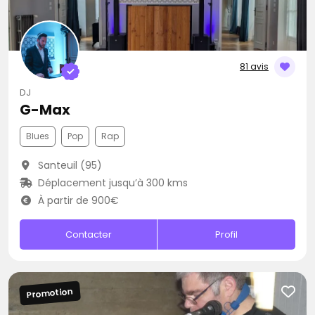
81 avis
DJ
G-Max
Blues
Pop
Rap
Santeuil (95)
Déplacement jusqu’à 300 kms
À partir de 900€
Contacter
Profil
Promotion