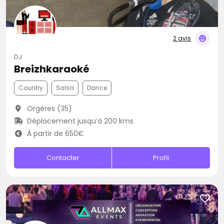
2 avis
DJ
Breizhkaraoké
Country
Salsa
Dance
Orgères (35)
Déplacement jusqu’à 200 kms
À partir de 650€
Contacter
Profil