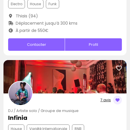
Electro
House
Funk
Thiais (94)
Déplacement jusqu’à 300 kms
À partir de 550€
Contacter
Profil
7 avis
DJ / Artiste solo / Groupe de musique
Infinia
House
Variété Internationale
RNB