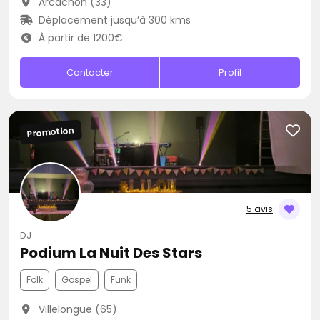
Arcachon (33)
Déplacement jusqu’à 300 kms
À partir de 1200€
Contacter
Profil
Promotion
5 avis
DJ
Podium La Nuit Des Stars
Folk
Gospel
Funk
Villelongue (65)