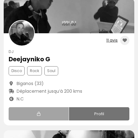
11 avis
DJ
Deejayniko G
Disco
Rock
Soul
Biganos (33)
Déplacement jusqu’à 200 kms
N.C
Profil