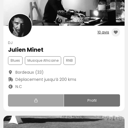
10 avis
DJ
Julien Minet
Blues
Musique Africaine
RNB
Bordeaux (33)
Déplacement jusqu’à 200 kms
N.C
Profil