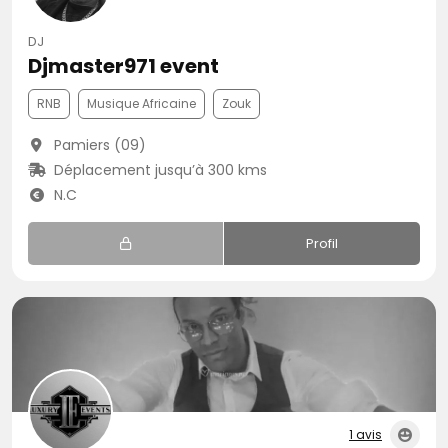
DJ
Djmaster971 event
RNB
Musique Africaine
Zouk
Pamiers (09)
Déplacement jusqu’à 300 kms
N.C
Profil
1 avis