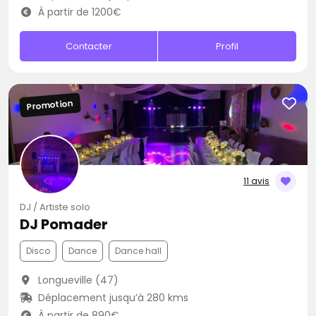
À partir de 1200€
Contacter
Profil
Promotion
11 avis
DJ / Artiste solo
DJ Pomader
Disco
Dance
Dance hall
Longueville (47)
Déplacement jusqu’à 280 kms
À partir de 890€