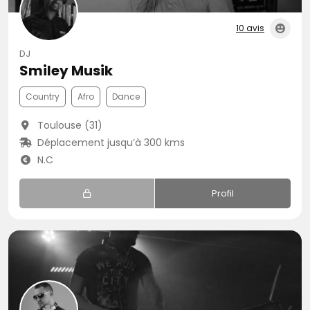
10 avis
DJ
Smiley Musik
Country
Afro
Dance
Toulouse (31)
Déplacement jusqu’à 300 kms
N.C
Profil