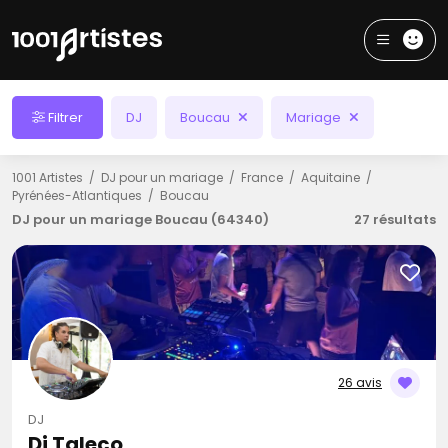
Filtrer
DJ
Boucau
Mariage
1001 Artistes
DJ pour un mariage
France
Aquitaine
Pyrénées-Atlantiques
Boucau
DJ pour un mariage Boucau (64340)
27 résultats
26 avis
DJ
Dj Taleco