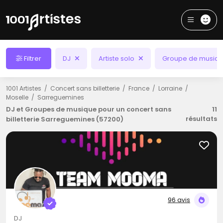
Filtrer
DJ
Artiste solo
Groupe de musiq
1001 Artistes
Concert sans billetterie
France
Lorraine
Moselle
Sarreguemines
DJ et Groupes de musique pour un concert sans
11
résultats
billetterie Sarreguemines (57200)
96 avis
DJ