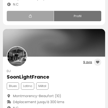
N.C
Profil
9 avis
DJ
SoonLightFrance
Blues
Latino
Métal
Montmorency-Beaufort (10)
Déplacement jusqu’à 300 kms