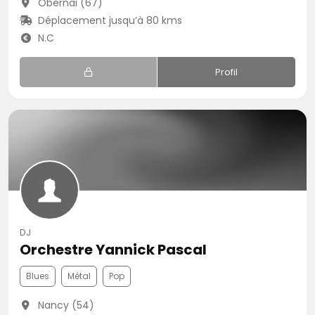
Obernai (67)
Déplacement jusqu’à 80 kms
N.C
Profil
DJ
Orchestre Yannick Pascal
Blues
Métal
Pop
Nancy (54)