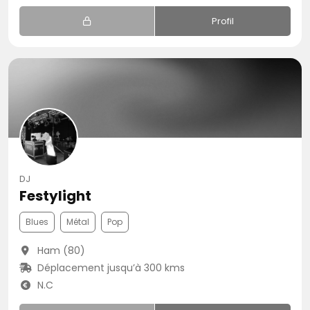
Profil
DJ
Festylight
Blues
Métal
Pop
Ham (80)
Déplacement jusqu’à 300 kms
N.C