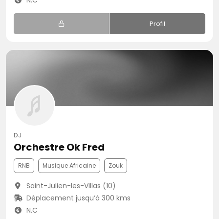
N.C
Profil
DJ
Orchestre Ok Fred
RNB
Musique Africaine
Zouk
Saint-Julien-les-Villas (10)
Déplacement jusqu’à 300 kms
N.C