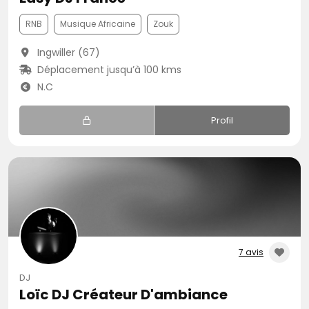
RNB
Musique Africaine
Zouk
Ingwiller (67)
Déplacement jusqu’à 100 kms
N.C
Profil
7 avis
DJ
Loïc DJ Créateur D'ambiance