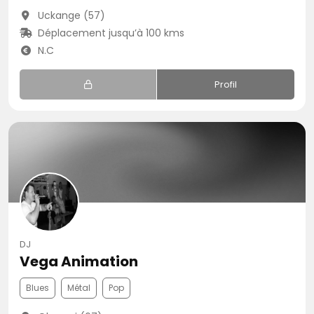
Uckange (57)
Déplacement jusqu’à 100 kms
N.C
Profil
DJ
Vega Animation
Blues
Métal
Pop