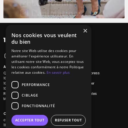
×
Nos cookies vous veulent
du bien
Notre site Web utilise des cookies pour
améliorer l'expérience utilisateur. En
utilisant notre site Web, vous acceptez tous
A propos
Liens utiles
les cookies conformément à notre Politique
relative aux cookies.
En savoir plus
Qui sommes-nous ?
Recherche Express
1001Salles
L'équipe
1001Salles PRO
Nous contacter
PERFORMANCE
1001Traiteurs
FAQ
Reserverunbar
Mentions légales
CIBLAGE
MP2
CGV
CGU
FONCTIONNALITÉ
Contacts
contact@1001dj.com
ACCEPTER TOUT
REFUSER TOUT
11 Rue Maurice Grandcoing