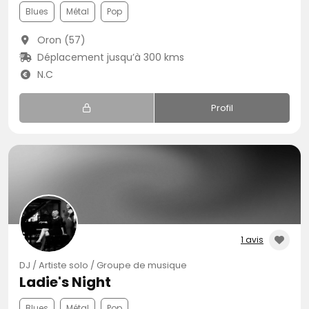
Blues
Métal
Pop
Oron (57)
Déplacement jusqu’à 300 kms
N.C
Profil
1 avis
DJ / Artiste solo / Groupe de musique
Ladie's Night
Blues
Métal
Pop