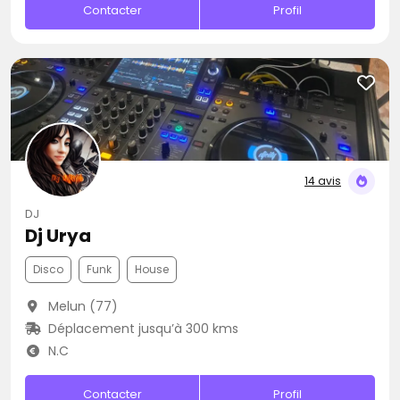
Contacter
Profil
14 avis
DJ
Dj Urya
Disco
Funk
House
Melun (77)
Déplacement jusqu’à 300 kms
N.C
Contacter
Profil