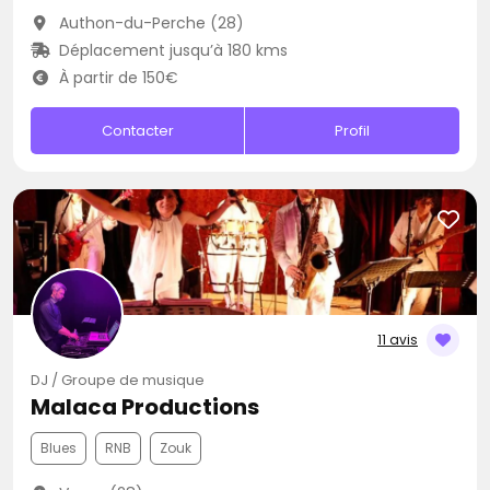
Authon-du-Perche (28)
Déplacement jusqu’à 180 kms
À partir de 150€
Contacter
Profil
11 avis
DJ / Groupe de musique
Malaca Productions
Blues
RNB
Zouk