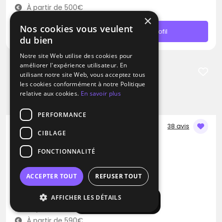
À partir de 500€
×
Nos cookies vous veulent
Contacter
Profil
du bien
Notre site Web utilise des cookies pour
améliorer l'expérience utilisateur. En
utilisant notre site Web, vous acceptez tous
les cookies conformément à notre Politique
relative aux cookies.
En savoir plus
PERFORMANCE
38 avis
CIBLAGE
DJ
FONCTIONNALITÉ
Quatre Cent Quarante
Blues
Métal
Pop
ACCEPTER TOUT
REFUSER TOUT
Louvres (95)
AFFICHER LES DÉTAILS
Afficher la carte
Déplacement jusqu’à 300 kms
À partir de 590€