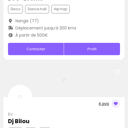
Disco
Dance hall
Hip hop
Nangis (77)
Déplacement jusqu’à 300 kms
À partir de 500€
Contacter
Profil
4 avis
DJ
Dj Bilou