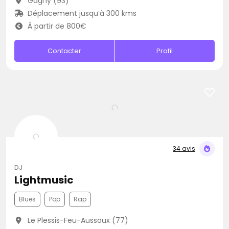
Gagny (93)
Déplacement jusqu’à 300 kms
À partir de 800€
Contacter
Profil
34 avis
DJ
Lightmusic
Blues
Pop
Rap
Le Plessis-Feu-Aussoux (77)