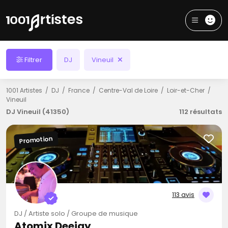
Filtrer
DJ
Vineuil
1001 Artistes
DJ
France
Centre-Val de Loire
Loir-et-Cher
Vineuil
DJ Vineuil (41350)
112 résultats
Promotion
113 avis
DJ / Artiste solo / Groupe de musique
Atomix Deejay