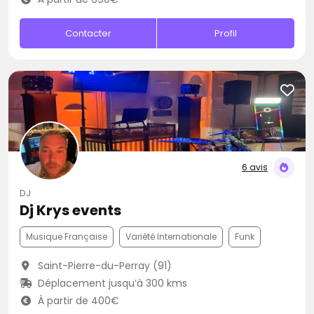
Contacter
Profil
6 avis
DJ
Dj Krys events
Musique Française
Variété Internationale
Funk
Saint-Pierre-du-Perray (91)
Déplacement jusqu’à 300 kms
À partir de 400€