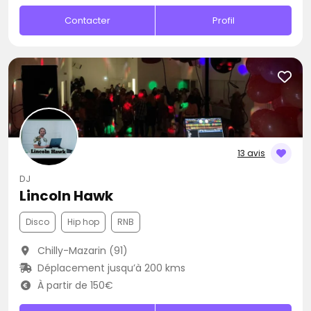
Contacter
Profil
13 avis
DJ
Lincoln Hawk
Disco
Hip hop
RNB
Chilly-Mazarin (91)
Déplacement jusqu’à 200 kms
À partir de 150€