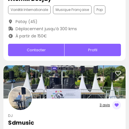
Variété Internationale
Musique Française
Pop
Patay (45)
Déplacement jusqu’à 300 kms
À partir de 150€
Contacter
Profil
3 avis
DJ
Sdmusic