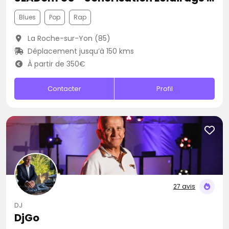
Blues
Pop
Rap
La Roche-sur-Yon (85)
Déplacement jusqu’à 150 kms
À partir de 350€
Contacter
Profil
27 avis
DJ
DjGo