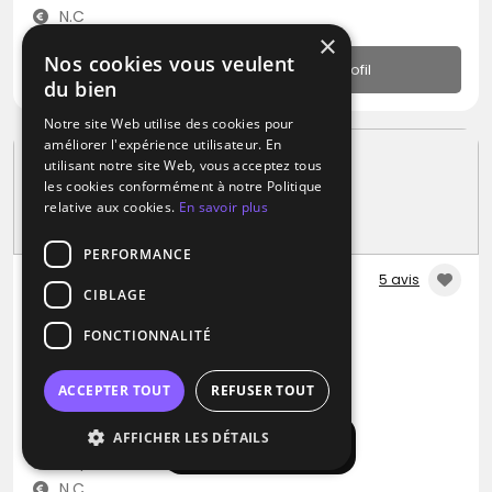
N.C
×
Nos cookies vous veulent
Profil
du bien
Notre site Web utilise des cookies pour
améliorer l'expérience utilisateur. En
utilisant notre site Web, vous acceptez tous
les cookies conformément à notre Politique
relative aux cookies.
En savoir plus
PERFORMANCE
5 avis
CIBLAGE
DJ
FONCTIONNALITÉ
T.S Event
Disco
RNB
Variété Internationale
ACCEPTER TOUT
REFUSER TOUT
Champtoceaux (49)
AFFICHER LES DÉTAILS
Afficher la carte
Déplacement jusqu’à 150 kms
N.C