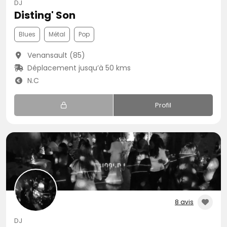
DJ
Disting' Son
Blues
Métal
Pop
Venansault (85)
Déplacement jusqu’à 50 kms
N.C
Profil
8 avis
DJ