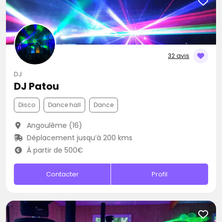
32 avis
DJ
DJ Patou
Disco
Dance hall
Dance
Angoulême (16)
Déplacement jusqu’à 200 kms
À partir de 500€
Contacter
Profil