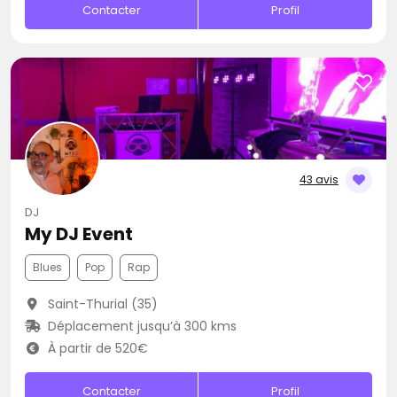
Contacter
Profil
43 avis
DJ
My DJ Event
Blues
Pop
Rap
Saint-Thurial (35)
Déplacement jusqu’à 300 kms
À partir de 520€
Contacter
Profil