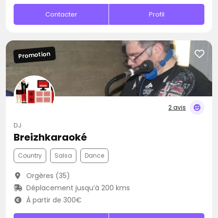
Contacter
Profil
Promotion
2 avis
DJ
Breizhkaraoké
Country
Salsa
Dance
Orgères (35)
Déplacement jusqu’à 200 kms
À partir de 300€