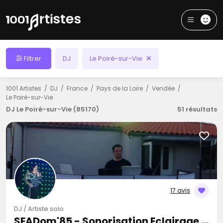
Filtrer
DJ
Le Poiré-sur-Vie
1001 Artistes
DJ
France
Pays de la Loire
Vendée
Le Poiré-sur-Vie
DJ Le Poiré-sur-Vie (85170)
51 résultats
17 avis
DJ / Artiste solo
SEADom'85 - Sonorisation Eclairage et Animation d'événements