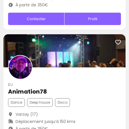
À partir de 350€
Contacter
Profil
DJ
Animation78
Dance
Deep house
Disco
Varzay (17)
Déplacement jusqu’à 150 kms
À partir de 350€