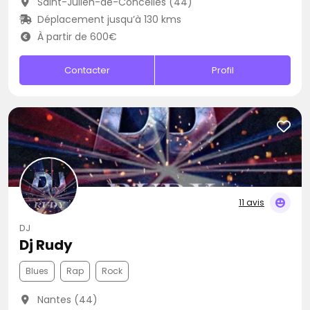
Saint-Julien-de-Concelles (44)
Déplacement jusqu’à 130 kms
À partir de 600€
Contacter
Profil
11 avis
DJ
Dj Rudy
Blues
Rap
Rock
Nantes (44)