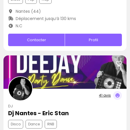
Nantes (44)
Déplacement jusqu’à 130 kms
N.C
Contacter
Profil
41 avis
DJ
Dj Nantes - Eric Stan
Disco
Dance
RNB