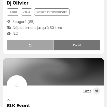
Dj Olivier
Disco
Zouk
Variété Internationale
Fougeré (85)
Déplacement jusqu’à 80 kms
N.C
Profil
3 avis
DJ
BLK Event