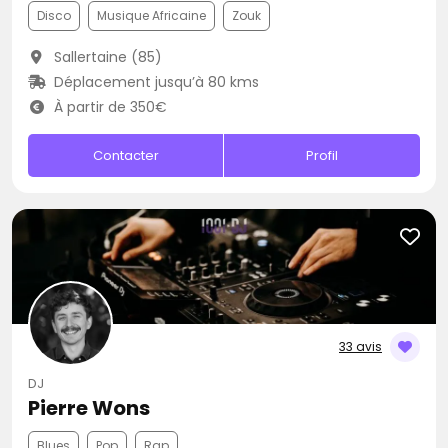
Disco
Musique Africaine
Zouk
Sallertaine (85)
Déplacement jusqu’à 80 kms
À partir de 350€
Contacter
Profil
33 avis
DJ
Pierre Wons
Blues
Pop
Rap