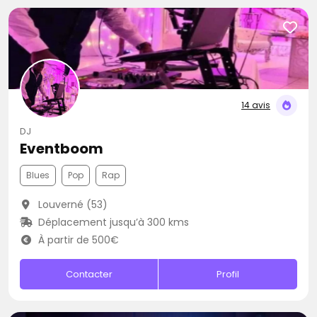
14 avis
DJ
Eventboom
Blues
Pop
Rap
Louverné (53)
Déplacement jusqu’à 300 kms
À partir de 500€
Contacter
Profil