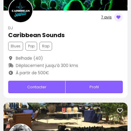
7 avis
DJ
Caribbean Sounds
Blues
Pop
Rap
Belhade (40)
Déplacement jusqu’à 300 kms
À partir de 500€
Contacter
Profil