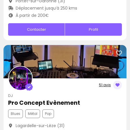
Portet-sur-Garonne (31)
Déplacement jusqu’à 250 kms
À partir de 200€
Contacter
Profil
51 avis
DJ
Pro Concept Evènement
Blues
Métal
Pop
Lagardelle-sur-Lèze (31)