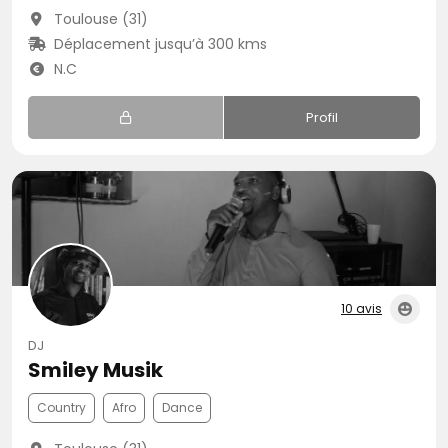
Toulouse (31)
Déplacement jusqu’à 300 kms
N.C
Profil
10 avis
DJ
Smiley Musik
Country
Afro
Dance