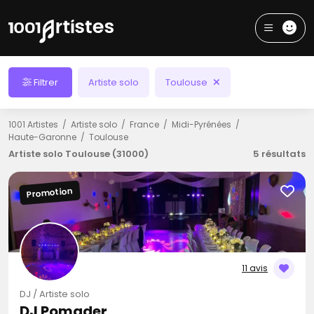
Filtrer
Artiste solo
Toulouse
1001 Artistes
Artiste solo
France
Midi-Pyrénées
Haute-Garonne
Toulouse
Artiste solo Toulouse (31000)
5 résultats
Promotion
11 avis
DJ / Artiste solo
DJ Pomader