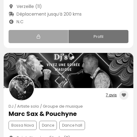
Verzeille (11)
Déplacement jusqu’à 200 kms
N.C
Profil
7 avis
DJ / Artiste solo / Groupe de musique
Marc Sax & Pouchyne
Bossa Nova
Dance
Dance hall