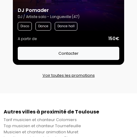
DJ Pomader
DJ / Artiste solo - Longueville (47)
Disco
Dance
Dance hall
150€
A partir de
Contacter
Voir toutes les promotions
Autres villes à proximité de Toulouse
Tarif musicien et chanteur Colomiers
Top musicien et chanteur Tournefeuille
Musicien et chanteur animation Muret