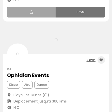
N.C
Profil
2 avis
DJ
Ophidian Events
Disco
Afro
Dance
Blaye-les-Mines (81)
Déplacement jusqu’à 300 kms
N.C