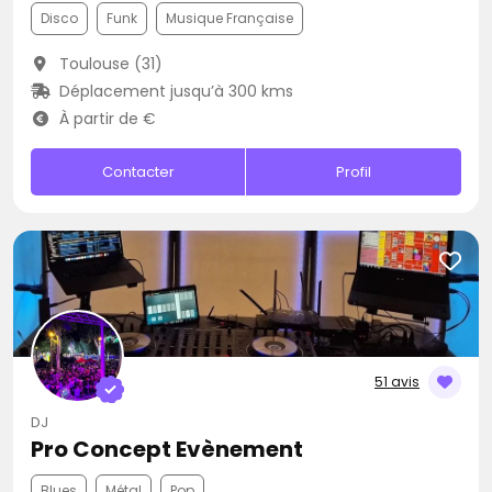
Disco
Funk
Musique Française
Toulouse (31)
Déplacement jusqu’à 300 kms
À partir de €
Contacter
Profil
51 avis
DJ
Pro Concept Evènement
Blues
Métal
Pop