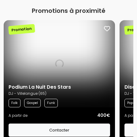
Promotions à proximité
Promotion
Prom
Podium La Nuit Des Stars
Disc
DJ - Villelongue (65)
DJ - V
Folk
Gospel
Funk
Pop
400€
A partir de
A parti
Contacter