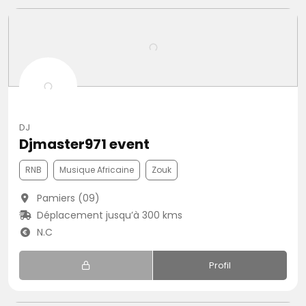
DJ
Djmaster971 event
RNB
Musique Africaine
Zouk
Pamiers (09)
Déplacement jusqu’à 300 kms
N.C
Profil