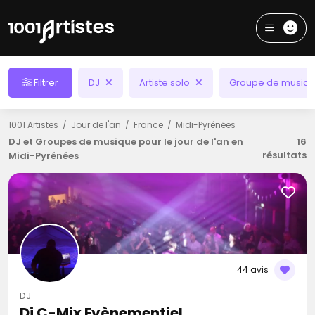
Filtrer
DJ
Artiste solo
Groupe de musiq
1001 Artistes
Jour de l'an
France
Midi-Pyrénées
DJ et Groupes de musique pour le jour de l'an en
16
résultats
Midi-Pyrénées
44 avis
DJ
Dj C-Mix Evènementiel