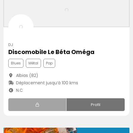
DJ
Discomobile Le Béta Oméga
Blues
Métal
Pop
Albias (82)
Déplacement jusqu’à 100 kms
N.C
Profil