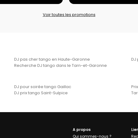
Voir toutes les promotions
DJ pas cher tango en Haute-Garonne
DJ 
Recherche DJ tango dans le Tarn-et-Garonne
DJ pour soirée tango Gaillac
Pri
DJ prix tango Saint-Sulpice
Tar
A propos
Lie
Qui sommes-nous ?
Rec