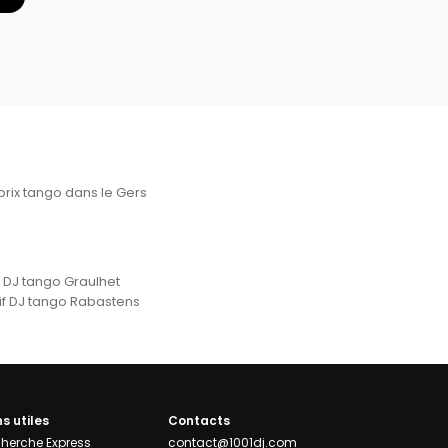
prix tango dans le Gers
x DJ tango Graulhet
if DJ tango Rabastens
ns utiles
Contacts
herche Express
contact@1001dj.com