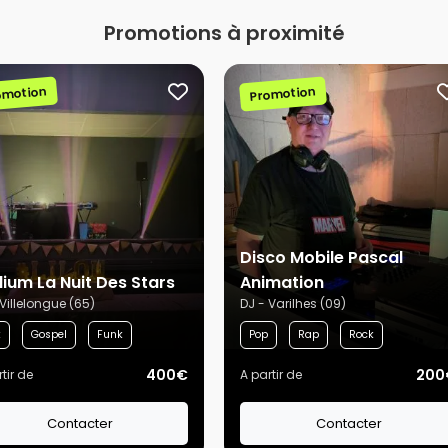
Promotions à proximité
omotion
Promotion
Disco Mobile Pascal
ium La Nuit Des Stars
Animation
 Villelongue (65)
DJ - Varilhes (09)
k
Gospel
Funk
Pop
Rap
Rock
400€
200
tir de
A partir de
Contacter
Contacter