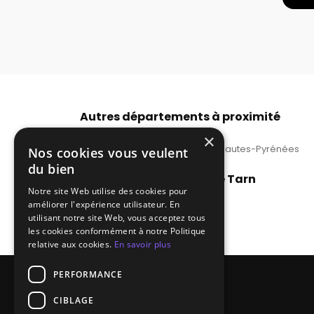
Autres départements à proximité
DJ pour soirée tango en Ariège
×
DJ pour soirée tango dans les Hautes-Pyrénées
Nos cookies vous veulent
du bien
Principales villes dans le Tarn
Notre site Web utilise des cookies pour
DJ prix tango Castres
améliorer l'expérience utilisateur. En
Prix DJ tango Lavaur
utilisant notre site Web, vous acceptez tous
les cookies conformément à notre Politique
relative aux cookies.
En savoir plus
PERFORMANCE
CIBLAGE