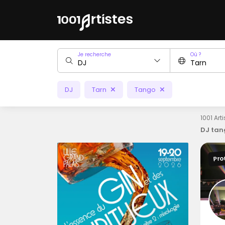
Je recherche
Où ?
DJ
Tarn
Tango
1001 Art
DJ tan
Pro