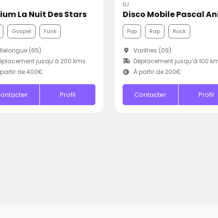
DJ
ium La Nuit Des Stars
Gospel
Funk
Pop
Rap
Rock
llelongue (65)
Varilhes (09)
éplacement jusqu’à 200 kms
Déplacement jusqu’à 100 k
partir de 400€
À partir de 200€
ontacter
Profil
Contacter
Profil