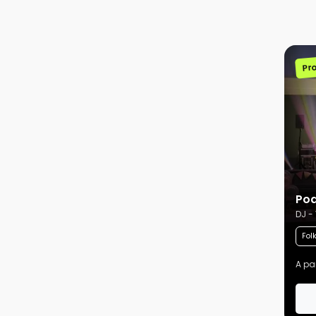
Pr
Pod
DJ -
Fol
A par