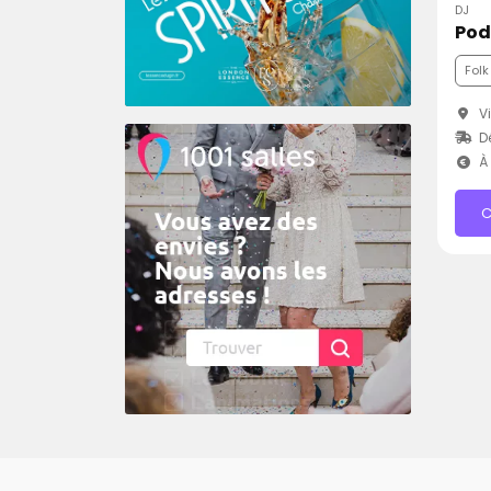
DJ
Pod
Folk
Vi
D
À 
C