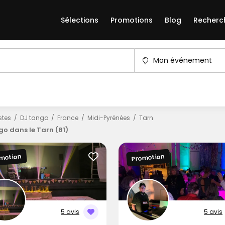
Sélections
Promotions
Blog
Recherc
Mon événement
istes
DJ tango
France
Midi-Pyrénées
Tarn
go dans le Tarn (81)
motion
Promotion
5 avis
5 avis