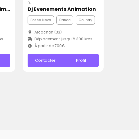
DJ
Disco Mobile Pascal Animation
Dj Evenements Animation
Bossa Nova
Dance
Country
Arcachon (33)
ms
Déplacement jusqu’à 300 kms
À partir de 700€
Contacter
Profil