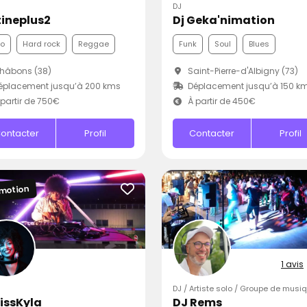
DJ
tineplus2
Dj Geka'nimation
co
Hard rock
Reggae
Funk
Soul
Blues
hâbons (38)
Saint-Pierre-d'Albigny (73)
éplacement jusqu’à 200 kms
Déplacement jusqu’à 150 k
partir de 750€
À partir de 450€
ontacter
Profil
Contacter
Profil
motion
1 avis
DJ / Artiste solo / Groupe de musi
issKyla
DJ Rems