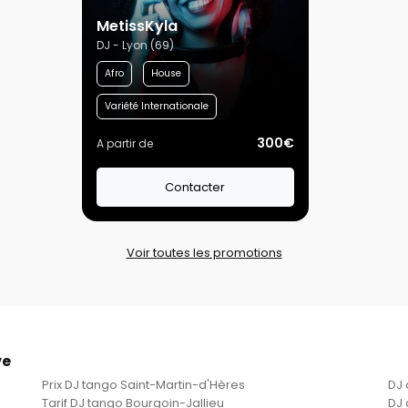
MetissKyla
DJ - Lyon (69)
Afro
House
Variété Internationale
300€
A partir de
Contacter
Voir toutes les promotions
ve
Prix DJ tango Saint-Martin-d'Hères
DJ 
Tarif DJ tango Bourgoin-Jallieu
DJ 