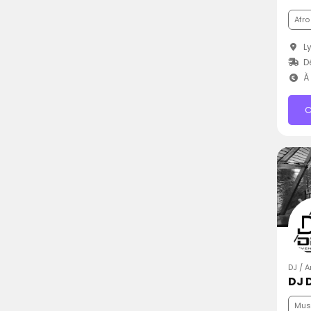
Afro
Ly
Dé
À 
C
DJ / 
DJ 
Musi