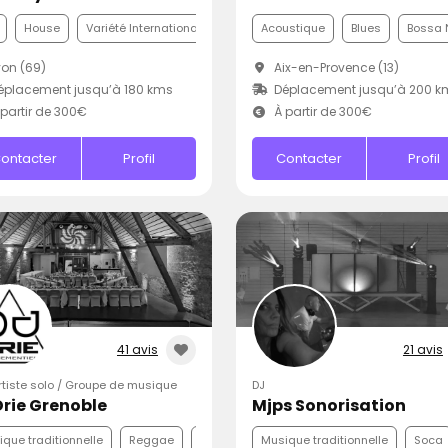
House
Variété Internationale
Acoustique
Blues
Bossa 
on (69)
Aix-en-Provence (13)
placement jusqu’à 180 kms
Déplacement jusqu’à 200 k
partir de 300€
À partir de 300€
ontacter
Profil
Contacter
Profil
41 avis
21 avis
Artiste solo / Groupe de musique
DJ
Drie Grenoble
Mjps Sonorisation
que traditionnelle
Reggae
Punk
Musique traditionnelle
Soca