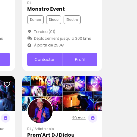
DJ
Monstro Event
Dance
Disco
Electro
Torcieu (01)
ms
Déplacement jusqu’à 300 kms
À partir de 250€
Contacter
Profil
29 avis
que
DJ / Artiste solo
Prom'Art DJ Didou