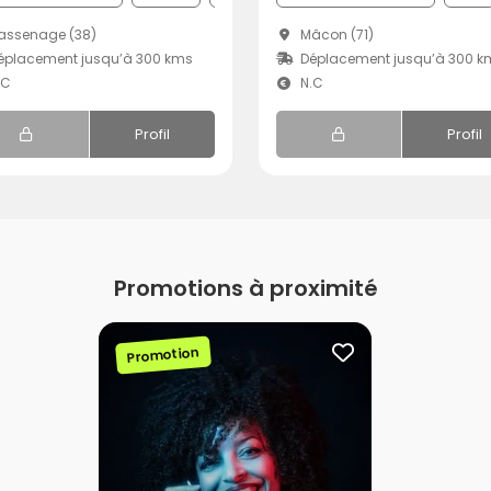
assenage (38)
Mâcon (71)
éplacement jusqu’à 300 kms
Déplacement jusqu’à 300 k
.C
N.C
Profil
Profil
Promotions à proximité
Promotion