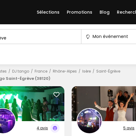
Sélections
Promotions
Blog
Recherc
Mon événement
istes
DJ tango
France
Rhône-Alpes
Isère
Saint-Égrève
go Saint-Égrève (38120)
4 avis
5 avis