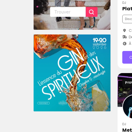
DJ
Pla
Dis
C
D
À 
C
Pro
DJ
Met