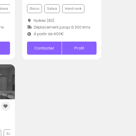
Nova
Disco
Salsa
Hard rock
Hyères (83)
ms
Déplacement jusqu’à 300 kms
À partir de 400€
Contacter
Profil
Samba