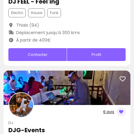
DJ FEEL - Feel'ing
Electro
House
Funk
Thiais (94)
Déplacement jusqu’à 300 kms
À partir de 400€
Contacter
Profil
6 avis
DJ
DJG-Events