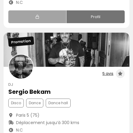
N.C
Profil
Promotion
5 avis
DJ
Sergio Bekam
Disco
Dance
Dance hall
Paris 5 (75)
Déplacement jusqu’à 300 kms
N.C