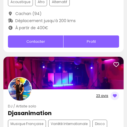
Acoustique
Afro
Alternatif
Cachan (94)
Déplacement jusqu’à 200 kms
À partir de 400€
Contacter
Profil
23 avis
DJ / Artiste solo
Djasanimation
Musique Française
Variété Internationale
Disco