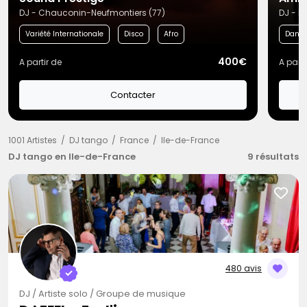
DJ - Chauconin-Neufmontiers (77)
DJ - M
Variété Internationale
Disco
Afro
Danc
400€
A partir de
A parti
Contacter
1001 Artistes
DJ tango
France
Ile-de-France
DJ tango en Ile-de-France
9 résultats
480 avis
DJ / Artiste solo / Groupe de musique