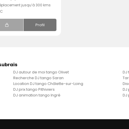
éplacement jusqu’à 300 kms
.C
Profil
-Aubrais
DJ autour de moi tango Olivet
DJ 
Recherche DJ tango Saran
Tar
Location DJ tango Châlette-sur-Loing
Dis
DJ prix tango Pithiviers
DJ 
DJ animation tango Ingré
DJ 