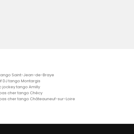
tango Saint-Jean-de-Braye
if DJ tango Montargis
c jockey tango Amilly
pas cher tango Chécy
pas cher tango Châteauneuf-sur-Loire