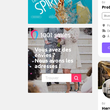
DJ
Pro
Blue
Fo
Dé
À 
C
DJ
Her