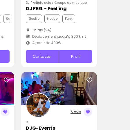
DJ / Artiste solo / Groupe de musique
DJ FEEL - Feel'ing
Samba
Electro
House
Funk
Thiais (94)
ms
Déplacement jusqu’à 300 kms
À partir de 400€
Contacter
Profil
6 avis
DJ
DJG-Events