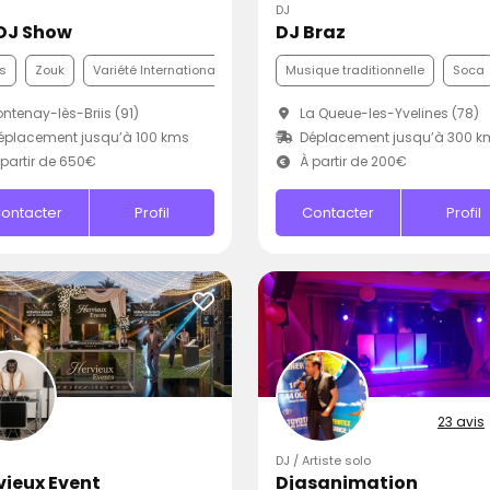
DJ
DJ Show
DJ Braz
s
Zouk
Variété Internationale
Musique traditionnelle
Soca
ntenay-lès-Briis (91)
La Queue-les-Yvelines (78)
placement jusqu’à 100 kms
Déplacement jusqu’à 300 k
partir de 650€
À partir de 200€
ontacter
Profil
Contacter
Profil
23 avis
DJ / Artiste solo
vieux Event
Djasanimation