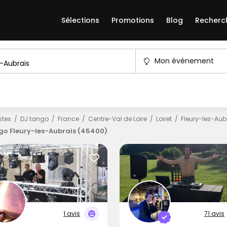
Sélections
Promotions
Blog
Recherc
Mon événement
istes
DJ tango
France
Centre-Val de Loire
Loiret
Fleury-les-Aub
go Fleury-les-Aubrais (45400)
1 avis
71 avis