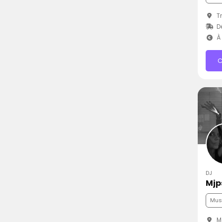
Tr
D
À 
C
DJ
Mjp
Musi
Mâ