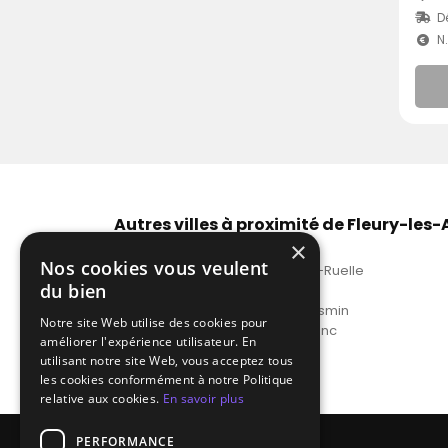
D
N
Autres villes à proximité de Fleury-les
×
Les meilleurs DJ tango Orléans
Nos cookies vous veulent
DJ prix tango Saint-Jean-de-la-Ruelle
du bien
Location DJ tango Gien
DJ tango La Chapelle-Saint-Mesmin
Notre site Web utilise des cookies pour
DJ tarif tango Saint-Jean-le-Blanc
améliorer l'expérience utilisateur. En
Voir plus
utilisant notre site Web, vous acceptez tous
les cookies conformément à notre Politique
relative aux cookies.
En savoir plus
PERFORMANCE