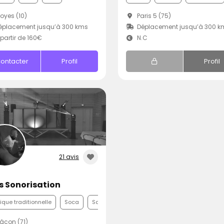
oyes (10)
Paris 5 (75)
éplacement jusqu’à 300 kms
Déplacement jusqu’à 300 k
partir de 160€
N.C
ontacter
Profil
Profil
21 avis
s Sonorisation
que traditionnelle
Soca
Samba
con (71)