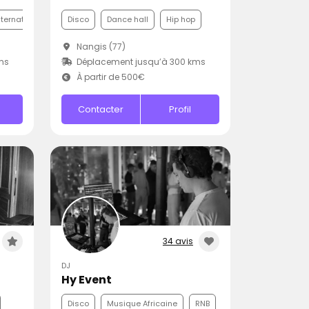
nternationale
Disco
Disco
Dance hall
Hip hop
Nangis (77)
ms
Déplacement jusqu’à 300 kms
À partir de 500€
Contacter
Profil
34 avis
DJ
Hy Event
Disco
Musique Africaine
RNB