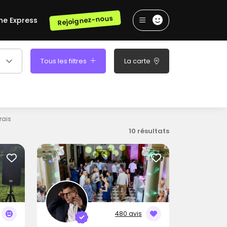
Rejoignez-nous
he Express
Tous les filtres
La carte
rais
10 résultats
480 avis