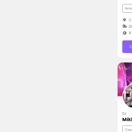
Aco
C
D
À 
C
DJ
Mik
Cou