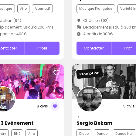
ustique
Afro
Alternatif
Musique Française
Variété I
achan (94)
Châtillon (92)
éplacement jusqu’à 200 kms
Déplacement jusqu’à 300 k
partir de 400€
À partir de 300€
ontacter
Profil
Contacter
Profil
Promotion
8 avis
5 avis
DJ
l3 Evènement
Sergio Bekam
ntry
RNB
Afro
Disco
Dance
Dance hall