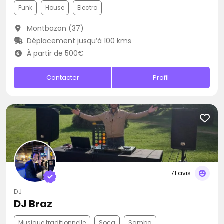
Funk
House
Electro
Montbazon (37)
Déplacement jusqu’à 100 kms
À partir de 500€
Contacter
Profil
71 avis
DJ
DJ Braz
Musique traditionnelle
Soca
Samba