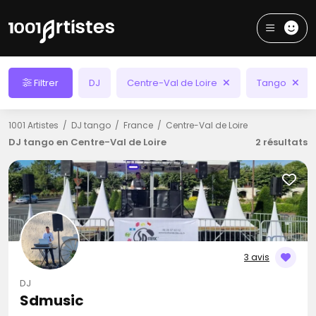
Filtrer
DJ
Centre-Val de Loire
Tango
1001 Artistes
DJ tango
France
Centre-Val de Loire
DJ tango en Centre-Val de Loire
2 résultats
3 avis
DJ
Sdmusic