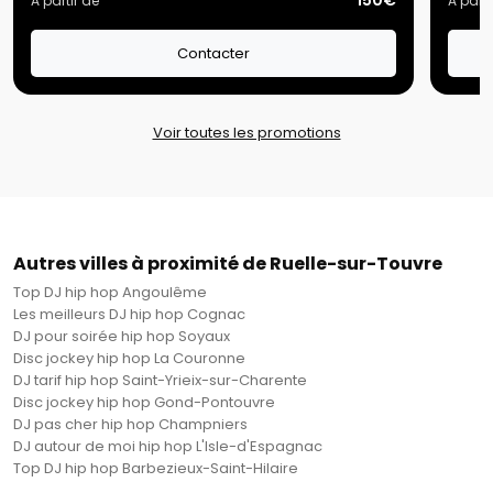
150€
A partir de
A parti
Contacter
Voir toutes les promotions
Autres villes à proximité de Ruelle-sur-Touvre
Top DJ hip hop Angoulême
Les meilleurs DJ hip hop Cognac
DJ pour soirée hip hop Soyaux
Disc jockey hip hop La Couronne
DJ tarif hip hop Saint-Yrieix-sur-Charente
Disc jockey hip hop Gond-Pontouvre
DJ pas cher hip hop Champniers
DJ autour de moi hip hop L'Isle-d'Espagnac
Top DJ hip hop Barbezieux-Saint-Hilaire