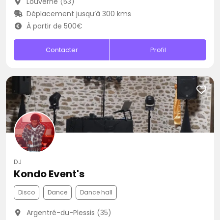
Louverné (53)
Déplacement jusqu’à 300 kms
À partir de 500€
Contacter
Profil
DJ
Kondo Event's
Disco
Dance
Dance hall
Argentré-du-Plessis (35)