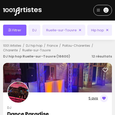
Filtrer
DJ
Ruelle-sur-Touvre
Hip hop
1001 Artistes
DJ hip hop
France
Poitou-Charentes
Charente
Ruelle-sur-Touvre
DJ hip hop Ruelle-sur-Touvre (16600)
12 résultats
5 avis
DJ
Dance Paradise