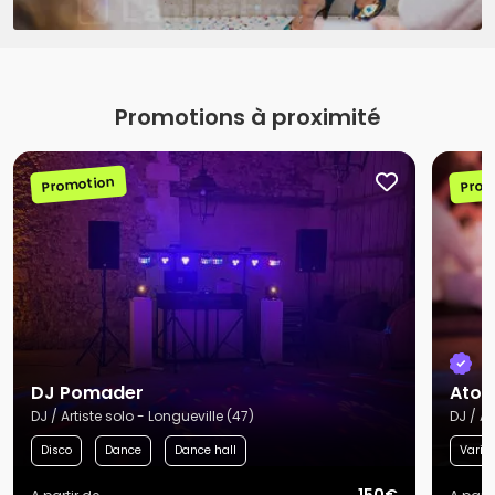
Promotions à proximité
Promotion
Prom
DJ Pomader
Atom
DJ / Artiste solo - Longueville (47)
DJ / A
Disco
Dance
Dance hall
Variét