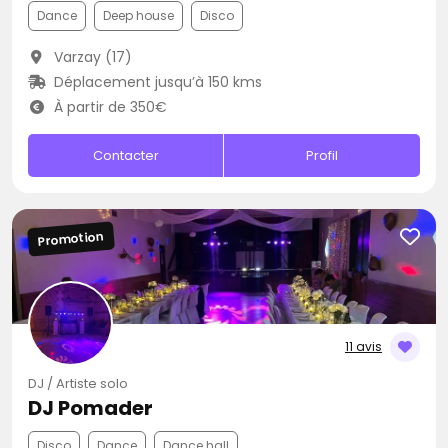
Dance
Deep house
Disco
Varzay (17)
Déplacement jusqu’à 150 kms
À partir de 350€
Contacter
Profil
Promotion
11 avis
DJ / Artiste solo
DJ Pomader
Disco
Dance
Dance hall