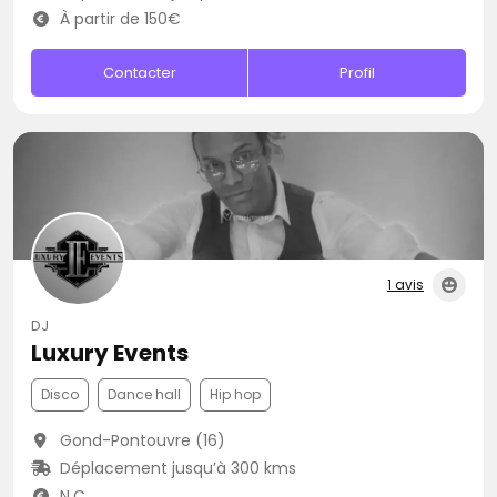
À partir de 150€
Contacter
Profil
1 avis
DJ
Luxury Events
Disco
Dance hall
Hip hop
Gond-Pontouvre (16)
Déplacement jusqu’à 300 kms
N.C