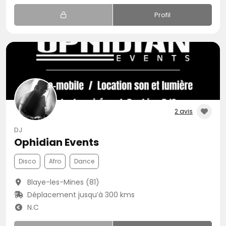
Profil
2 avis
DJ
Ophidian Events
Disco
Afro
Dance
Blaye-les-Mines (81)
Déplacement jusqu’à 300 kms
N.C