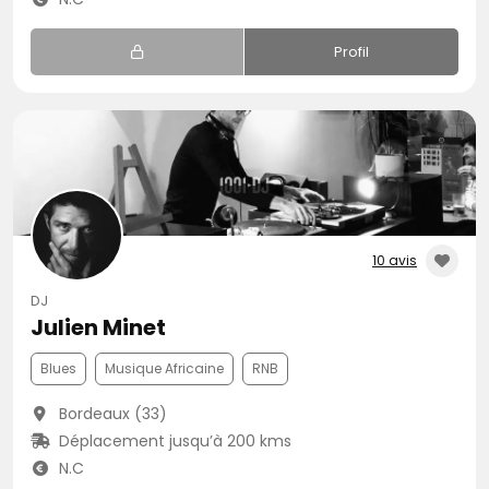
Profil
10 avis
DJ
Julien Minet
Blues
Musique Africaine
RNB
Bordeaux (33)
Déplacement jusqu’à 200 kms
N.C