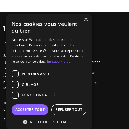
×
Nos cookies vous veulent
du bien
Notre site Web utilise des cookies pour
améliorer l'expérience utilisateur. En
utilisant notre site Web, vous acceptez tous
A propos
Liens utiles
les cookies conformément à notre Politique
relative aux cookies.
En savoir plus
Qui sommes-nous ?
Recherche Express
1001Salles
L'équipe
1001Salles PRO
Nous contacter
PERFORMANCE
1001Traiteurs
FAQ
Reserverunbar
Mentions légales
CIBLAGE
MP2
CGV
CGU
FONCTIONNALITÉ
Contacts
contact@1001dj.com
ACCEPTER TOUT
REFUSER TOUT
11 Rue Maurice Grandcoing
94200 Ivry-sur-Seine
AFFICHER LES DÉTAILS