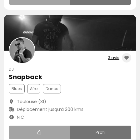
3 avis
DJ
Snapback
Blues
Afro
Dance
Toulouse (31)
Déplacement jusqu’à 300 kms
N.C
Profil