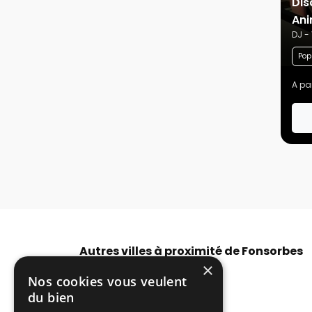
Dis
Ani
DJ -
Pop
A par
Autres villes à proximité de Fonsorbes
×
DJ prix hip hop Toulouse
Nos cookies vous veulent
DJ animation hip hop Muret
du bien
DJ pas cher hip hop Cugnaux
Tarif DJ hip hop L'Union