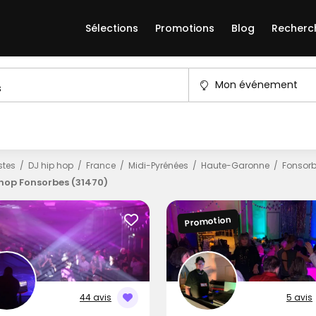
Sélections
Promotions
Blog
Recherc
Mon événement
istes
DJ hip hop
France
Midi-Pyrénées
Haute-Garonne
Fonsor
 hop Fonsorbes (31470)
Promotion
44 avis
5 avis