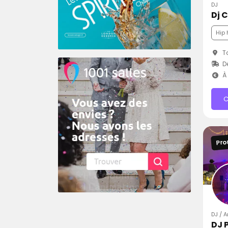
DJ
Dj 
Hip 
To
D
À 
C
Pro
DJ / A
DJ 