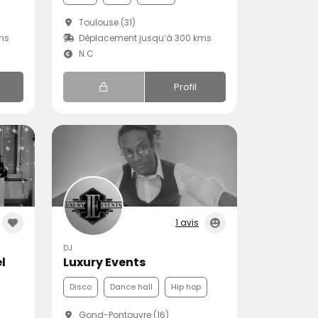
Toulouse (31)
ms
Déplacement jusqu’à 300 kms
N.C
Profil
1 avis
DJ
l
Luxury Events
Disco
Dance hall
Hip hop
Gond-Pontouvre (16)