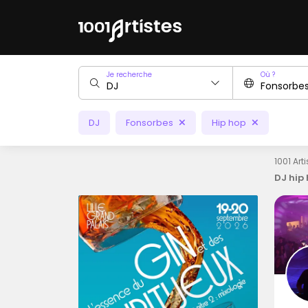
Je recherche
Où ?
DJ
Fonsorbes
Hip hop
1001 Art
DJ hip