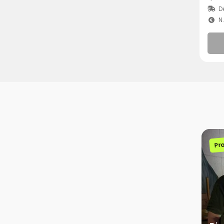
D
N
Pr