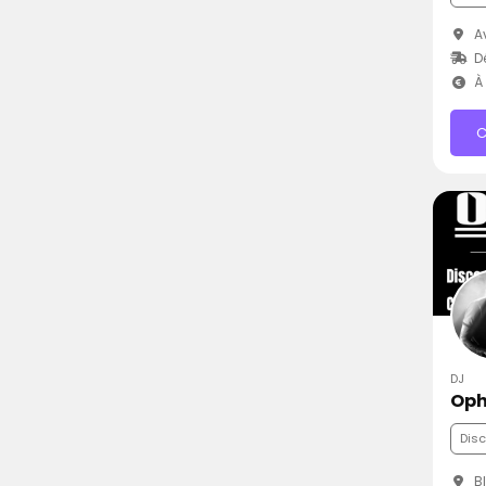
Av
D
À 
C
DJ
Oph
Dis
Bl