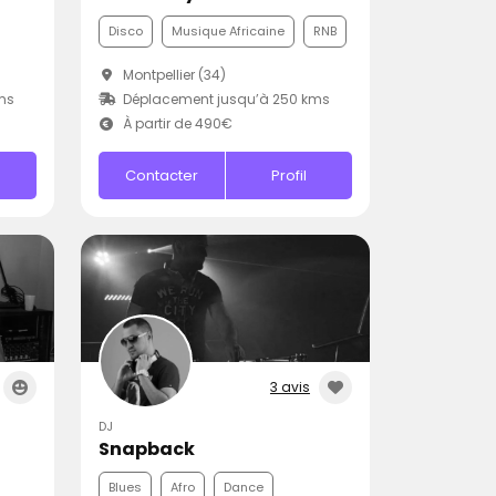
Disco
Musique Africaine
RNB
Montpellier (34)
ms
Déplacement jusqu’à 250 kms
À partir de 490€
Contacter
Profil
3 avis
DJ
Snapback
Blues
Afro
Dance