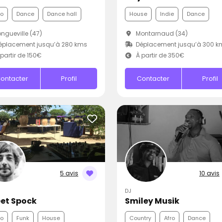
co
Dance
Dance hall
House
Indie
Dance
ngueville (47)
Montarnaud (34)
éplacement jusqu’à 280 kms
Déplacement jusqu’à 300 k
partir de 150€
À partir de 350€
ontacter
Profil
Contacter
Profil
5 avis
10 avis
DJ
et Spock
Smiley Musik
co
Funk
House
Country
Afro
Dance