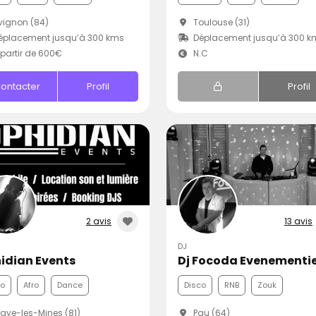
ignon (84)
Toulouse (31)
éplacement jusqu’à 300 kms
Déplacement jusqu’à 300 k
partir de 600€
N.C
ontacter
Profil
Profil
2 avis
13 avis
DJ
idian Events
Dj Focoda Evenementie
co
Afro
Dance
Disco
RNB
Zouk
aye-les-Mines (81)
Pau (64)