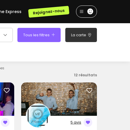
Rejoignez-nous
he Express
Tous les filtres
La carte
bes
12 résultats
5 avis