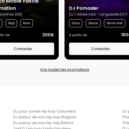
co Mobile Pascal
mation
DJ Pomader
 Varilhes (09)
DJ / Artiste solo - Longueville (47)
Rap
Rock
Disco
Dance
Dance hall
200€
150
tir de
A partir de
Contacter
Contacter
Voir toutes les promotions
DJ pour soirée hip hop Colomiers
DJ 
DJ autour de moi hip hop Blagnac
Pri
DJ autour de moi hip hop Balma
Pri
Tarif DJ hip hop Saint-Gaudens
DJ 