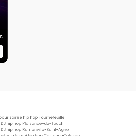
€
pour soirée hip hop Tournefeuille
x DJ hip hop Plaisance-du-Touch
x DJ hip hop Ramonville-Saint-Agne
autour de moi hip hop Castanet-Tolosan