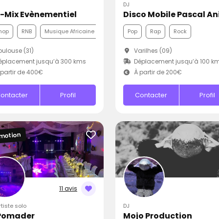
DJ
C-Mix Evènementiel
hop
RNB
Musique Africaine
Pop
Rap
Rock
ulouse (31)
Varilhes (09)
éplacement jusqu’à 300 kms
Déplacement jusqu’à 100 k
partir de 400€
À partir de 200€
ontacter
Profil
Contacter
Profil
motion
11 avis
rtiste solo
DJ
Pomader
Mojo Production