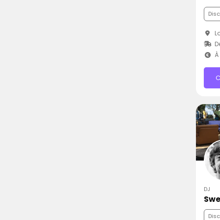
Dis
Lo
D
À 
C
DJ
Swe
Dis