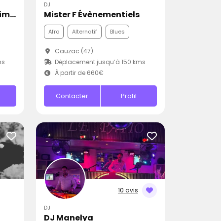
DJ
Disco Mobile Pascal Animation
Mister F Évènementiels
Afro
Alternatif
Blues
Cauzac (47)
ms
Déplacement jusqu’à 150 kms
À partir de 660€
Contacter
Profil
10 avis
DJ
DJ Manelya