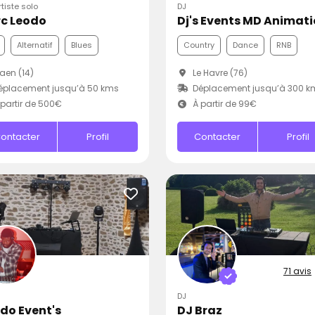
rtiste solo
DJ
c Leodo
Dj's Events MD Animat
Alternatif
Blues
Country
Dance
RNB
en (14)
Le Havre (76)
éplacement jusqu’à 50 kms
Déplacement jusqu’à 300 k
partir de 500€
À partir de 99€
ontacter
Profil
Contacter
Profil
71 avis
DJ
do Event's
DJ Braz