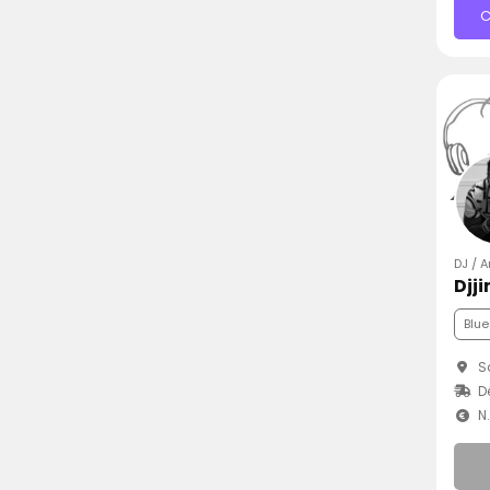
C
DJ / 
Djj
Blue
Sa
D
N