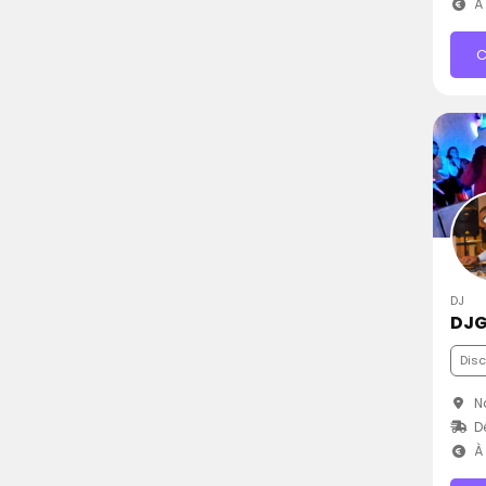
À 
C
DJ
DJG
Dis
Na
D
À 