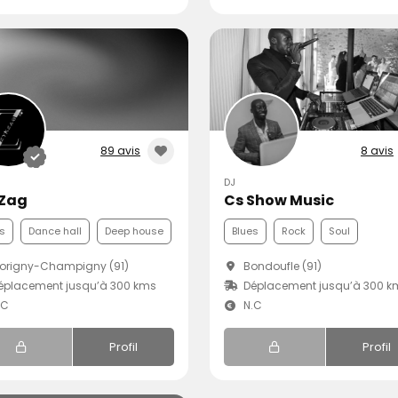
89 avis
8 avis
DJ
Zag
Cs Show Music
s
Dance hall
Deep house
Blues
Rock
Soul
origny-Champigny (91)
Bondoufle (91)
éplacement jusqu’à 300 kms
Déplacement jusqu’à 300 k
.C
N.C
Profil
Profil