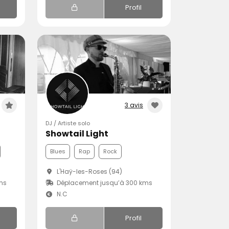
Profil
3 avis
DJ / Artiste solo
Showtail Light
Blues
Rap
Rock
L'Haÿ-les-Roses (94)
ms
Déplacement jusqu’à 300 kms
N.C
Profil