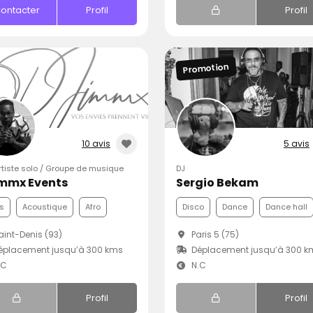
ontacter
Profil
Profil
Promotion
10 avis
5 avis
Artiste solo / Groupe de musique
DJ
immx Events
Sergio Bekam
s
Acoustique
Afro
Disco
Dance
Dance hall
int-Denis (93)
Paris 5 (75)
éplacement jusqu’à 300 kms
Déplacement jusqu’à 300 k
.C
N.C
Profil
Profil