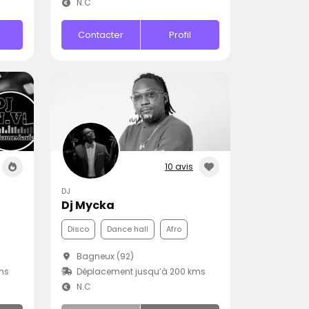
N.C
Contacter
Profil
10 avis
DJ
Dj Mycka
Disco
Dance hall
Afro
Bagneux (92)
ms
Déplacement jusqu’à 200 kms
N.C