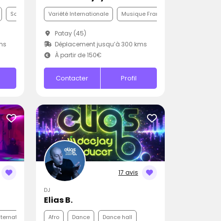
Samba
Variété Internationale
Musique Française
Pop
Patay (45)
ms
Déplacement jusqu’à 300 kms
À partir de 150€
Contacter
Profil
17 avis
DJ
Elias B.
nternationale
Disco
Afro
Dance
Dance hall