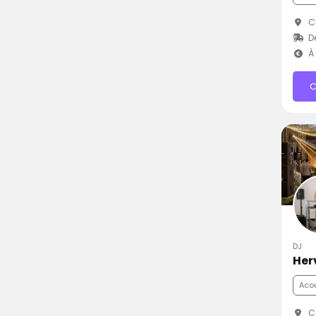
Ch
D
À 
C
DJ
Her
Aco
C