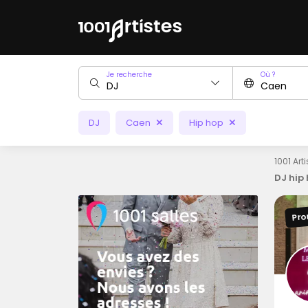
Je recherche
Où ?
DJ
Caen
Hip hop
1001 Art
DJ hip
Pro