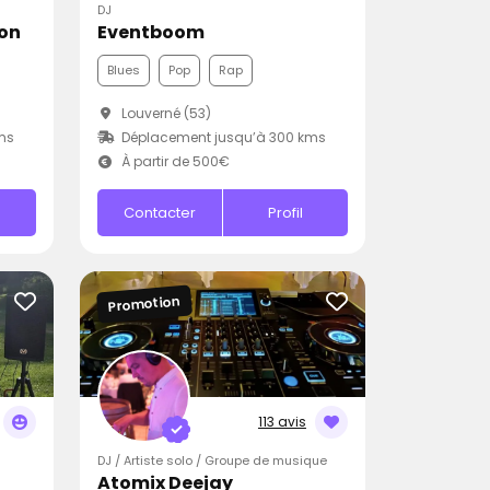
DJ
ion
Eventboom
Blues
Pop
Rap
Louverné (53)
ms
Déplacement jusqu’à 300 kms
À partir de 500€
Contacter
Profil
Promotion
113 avis
DJ / Artiste solo / Groupe de musique
Atomix Deejay