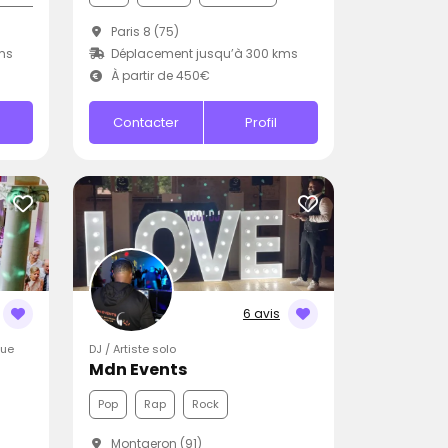
Paris 8 (75)
ms
Déplacement jusqu’à 300 kms
À partir de 450€
Contacter
Profil
6 avis
que
DJ / Artiste solo
Mdn Events
Pop
Rap
Rock
Montgeron (91)