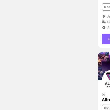
Dis
Ar
D
À 
C
DJ
All
Dan