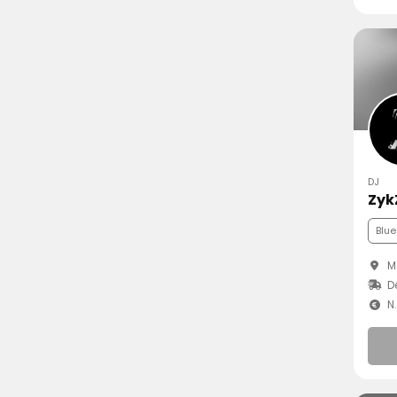
DJ
Zyk
Blue
M
D
N