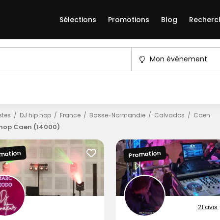
Sélections
Promotions
Blog
Recherc
Mon événement
istes
DJ hip hop
France
Basse-Normandie
Calvados
Caen
 hop Caen (14000)
motion
Promotion
21 avis