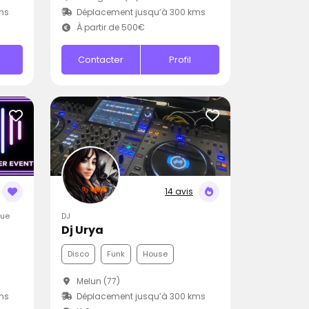
ms
Déplacement jusqu’à 300 kms
À partir de 500€
Contacter
Profil
14 avis
que
DJ
Dj Urya
Disco
Funk
House
)
Melun (77)
ms
Déplacement jusqu’à 300 kms