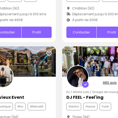
âtillon (92)
Châtillon (92)
éplacement jusqu’à 300 kms
Déplacement jusqu’à 300 k
partir de 490€
À partir de 300€
ontacter
Profil
Contacter
Profil
480 avis
DJ / Artiste solo / Groupe de musi
vieux Event
DJ FEEL - Feel'ing
ustique
Afro
Alternatif
Electro
House
Funk
achan (94)
Thiais (94)