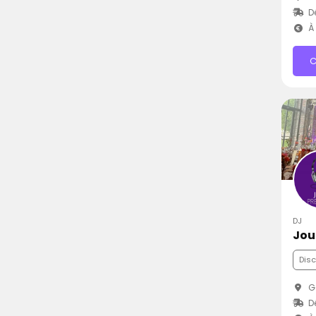
D
À 
C
DJ
Jou
Dis
G
D