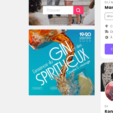
DJ / A
Mar
Afro
Ca
D
À 
C
DJ
Kon