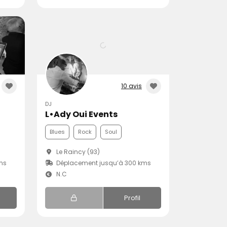
10 avis
DJ
L•Ady Oui Events
Blues
Rock
Soul
Le Raincy (93)
ms
Déplacement jusqu’à 300 kms
N.C
Profil