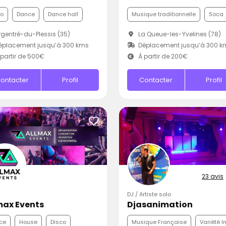
co
Dance
Dance hall
Musique traditionnelle
Soca
gentré-du-Plessis (35)
La Queue-les-Yvelines (78)
éplacement jusqu’à 300 kms
Déplacement jusqu’à 300 k
partir de 500€
À partir de 200€
ontacter
Profil
Contacter
Profil
23 avis
DJ / Artiste solo
max Events
Djasanimation
ce
House
Disco
Musique Française
Variété I