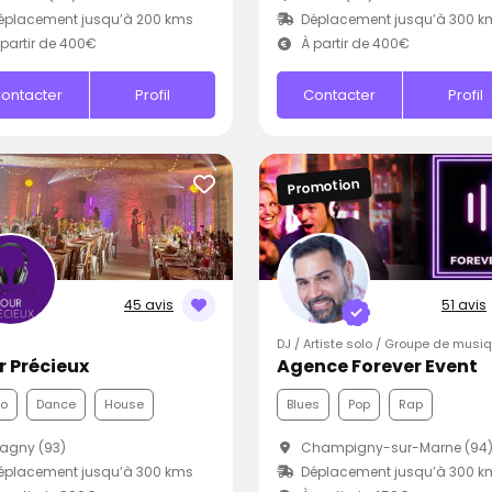
éplacement jusqu’à 200 kms
Déplacement jusqu’à 300 k
partir de 400€
À partir de 400€
ontacter
Profil
Contacter
Profil
Promotion
45 avis
51 avis
DJ / Artiste solo / Groupe de musi
r Précieux
Agence Forever Event
co
Dance
House
Blues
Pop
Rap
agny (93)
Champigny-sur-Marne (94
éplacement jusqu’à 300 kms
Déplacement jusqu’à 300 k