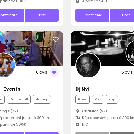
partir de 800€
À partir de 450€
ontacter
Profil
Contacter
Profil
6 avis
5 avis
DJ
-Events
Dj Nvi
co
Dance hall
Hip hop
Blues
Pop
Rap
ngis (77)
Châtillon (92)
éplacement jusqu’à 300 kms
Déplacement jusqu’à 300 k
partir de 500€
N.C