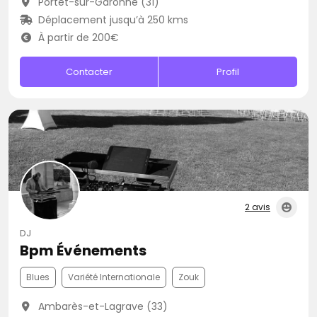
Portet-sur-Garonne (31)
Déplacement jusqu’à 250 kms
À partir de 200€
Contacter
Profil
2 avis
DJ
Bpm Événements
Blues
Variété Internationale
Zouk
Ambarès-et-Lagrave (33)