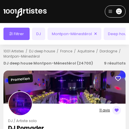
Filtrer
DJ
Montpon-Ménestérol
Deep hous
1001 Artistes
DJ deep house
France
Aquitaine
Dordogne
Montpon-Ménestérol
DJ deep house Montpon-Ménestérol (24700)
9 résultats
Promotion
11 avis
DJ / Artiste solo
DJ Pomader