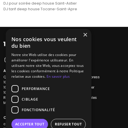
DJ pour soirée deep house Saint-Astier
DJ tarif deep house Tocane-Saint-Apre
×
Nos cookies vous veulent
du bien
Notre site Web utilise des cookies pour
améliorer l'expérience utilisateur. En
utilisant notre site Web, vous acceptez tous
A propos
Liens utiles
les cookies conformément à notre Politique
relative aux cookies.
En savoir plus
Qui sommes-nous ?
Recherche Express
1001Salles
L'équipe
1001Salles PRO
Nous contacter
PERFORMANCE
1001Traiteurs
FAQ
Reserverunbar
Mentions légales
CIBLAGE
MP2
CGV
CGU
FONCTIONNALITÉ
Contacts
contact@1001dj.com
ACCEPTER TOUT
REFUSER TOUT