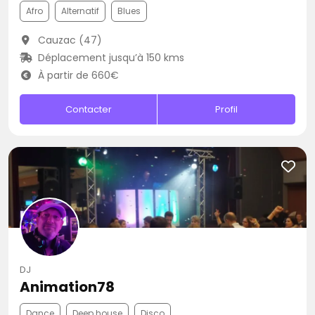
Afro
Alternatif
Blues
Cauzac (47)
Déplacement jusqu’à 150 kms
À partir de 660€
Contacter
Profil
DJ
Animation78
Dance
Deep house
Disco