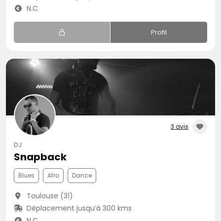
N.C
Profil
3 avis
DJ
Snapback
Blues
Afro
Dance
Toulouse (31)
Déplacement jusqu’à 300 kms
N.C