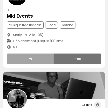
DJ
Mkl Events
Musique traditionnelle
Soca
Samba
Marly-la-Ville (95)
Déplacement jusqu’à 100 kms
N.C
Profil
23 avis