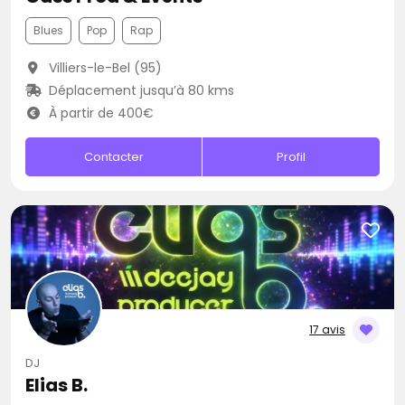
Blues
Pop
Rap
Villiers-le-Bel (95)
Déplacement jusqu’à 80 kms
À partir de 400€
Contacter
Profil
17 avis
DJ
Elias B.