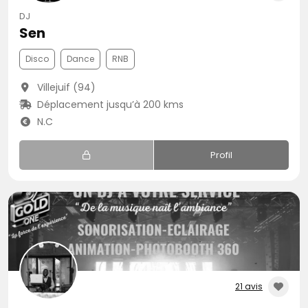
DJ
Sen
Disco
Dance
RNB
Villejuif (94)
Déplacement jusqu’à 200 kms
N.C
Profil
21 avis