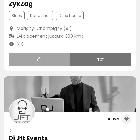
ZykZag
Blues
Dance hall
Deep house
Morigny-Champigny (91)
Déplacement jusqu’à 300 kms
N.C
Profil
4 avis
DJ
Dj Jft Events