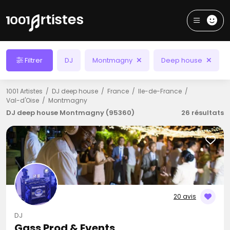
Filtrer
DJ
Montmagny
Deep house
1001 Artistes
DJ deep house
France
Ile-de-France
Val-d'Oise
Montmagny
DJ deep house Montmagny (95360)
26 résultats
20 avis
DJ
Gass Prod & Events