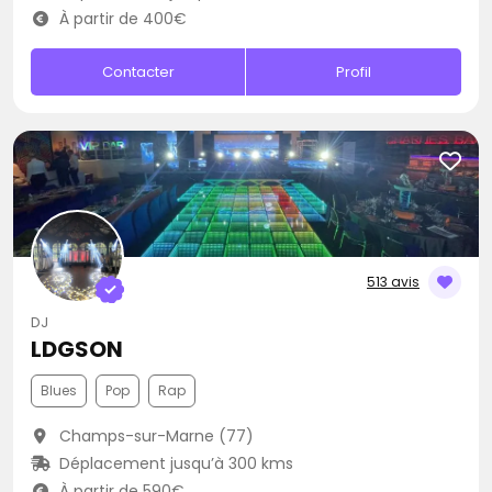
À partir de 400€
Contacter
Profil
513 avis
DJ
LDGSON
Blues
Pop
Rap
Champs-sur-Marne (77)
Déplacement jusqu’à 300 kms
À partir de 590€