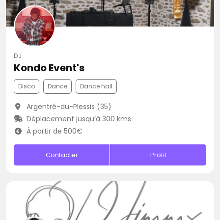
DJ
Kondo Event's
Disco
Dance
Dance hall
Argentré-du-Plessis (35)
Déplacement jusqu’à 300 kms
À partir de 500€
Contacter
Profil