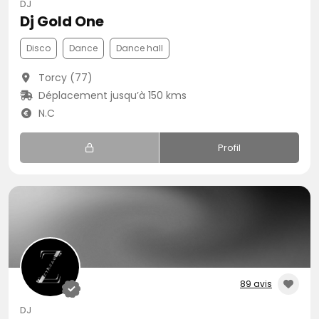
DJ
Dj Gold One
Disco
Dance
Dance hall
Torcy (77)
Déplacement jusqu’à 150 kms
N.C
Profil
89 avis
DJ