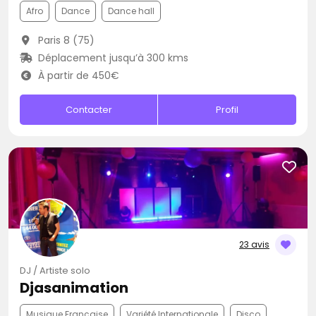
Afro
Dance
Dance hall
Paris 8 (75)
Déplacement jusqu’à 300 kms
À partir de 450€
Contacter
Profil
23 avis
DJ / Artiste solo
Djasanimation
Musique Française
Variété Internationale
Disco