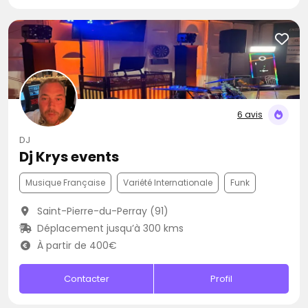
6 avis
DJ
Dj Krys events
Musique Française
Variété Internationale
Funk
Saint-Pierre-du-Perray (91)
Déplacement jusqu’à 300 kms
À partir de 400€
Contacter
Profil