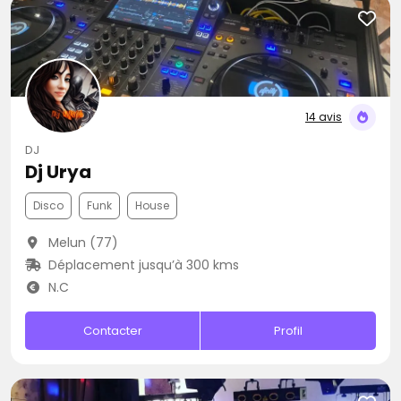
14 avis
DJ
Dj Urya
Disco
Funk
House
Melun (77)
Déplacement jusqu’à 300 kms
N.C
Contacter
Profil