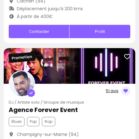
Cachan (94)
Déplacement jusqu’à 200 kms
À partir de 400€
Contacter
Profil
Promotion
51 avis
DJ / Artiste solo / Groupe de musique
Agence Forever Event
Blues
Pop
Rap
Champigny-sur-Marne (94)