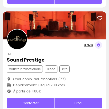
8 avis
DJ
Sound Prestige
Variété Internationale
Disco
Afro
Chauconin-Neufmontiers (77)
Déplacement jusqu’à 200 kms
À partir de 400€
Contacter
Profil