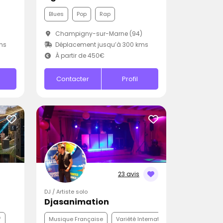
Blues
Pop
Rap
Champigny-sur-Marne (94)
ms
Déplacement jusqu’à 300 kms
À partir de 450€
Contacter
Profil
23 avis
DJ / Artiste solo
Djasanimation
f
Musique Française
Variété Internationale
Disco