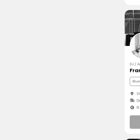
DJ / A
Fra
Blue
Vi
D
N