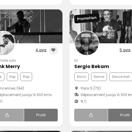
Promotion
4 avis
5 avis
rtiste solo
DJ
nk Merry
Sergio Bekam
s
Pop
Rap
Disco
Dance
Dance hall
ncennes (94)
Paris 5 (75)
éplacement jusqu’à 300 kms
Déplacement jusqu’à 300 k
.C
N.C
Profil
Profil