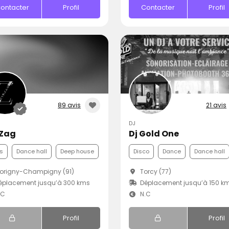
ontacter
Profil
Contacter
Profil
89 avis
21 avis
DJ
Zag
Dj Gold One
s
Dance hall
Deep house
Disco
Dance
Dance hall
origny-Champigny (91)
Torcy (77)
éplacement jusqu’à 300 kms
Déplacement jusqu’à 150 k
.C
N.C
Profil
Profil