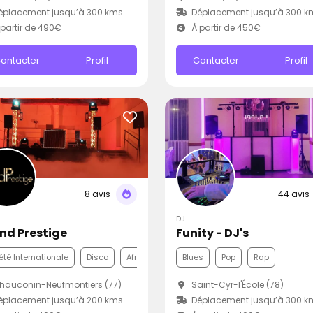
éplacement jusqu’à 300 kms
Déplacement jusqu’à 300 k
partir de 490€
À partir de 450€
ontacter
Profil
Contacter
Profil
8 avis
44 avis
DJ
nd Prestige
Funity - DJ's
été Internationale
Disco
Afro
Blues
Pop
Rap
auconin-Neufmontiers (77)
Saint-Cyr-l'École (78)
éplacement jusqu’à 200 kms
Déplacement jusqu’à 300 k