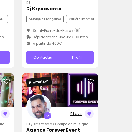
DJ
Dj Krys events
RNB
Musique Française
Variété Internationale
Funk
Saint-Pierre-du-Perray (91)
ms
Déplacement jusqu’à 300 kms
À partir de 400€
Contacter
Profil
Promotion
51 avis
que
DJ / Artiste solo / Groupe de musique
Agence Forever Event