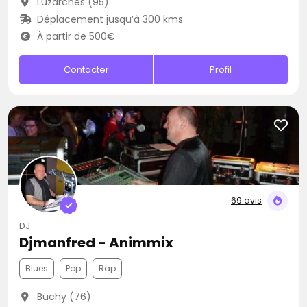
Luzarches (95)
Déplacement jusqu’à 300 kms
À partir de 500€
Contacter
Profil
69 avis
DJ
Djmanfred - Animmix
Blues
Pop
Rap
Buchy (76)