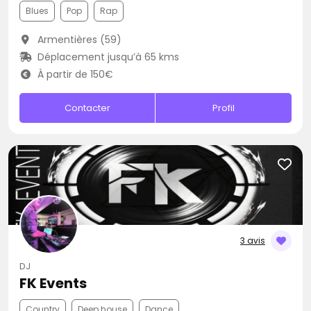
Blues
Pop
Rap
Armentières (59)
Déplacement jusqu’à 65 kms
À partir de 150€
Contacter
Profil
3 avis
DJ
FK Events
Country
Deep house
Dance