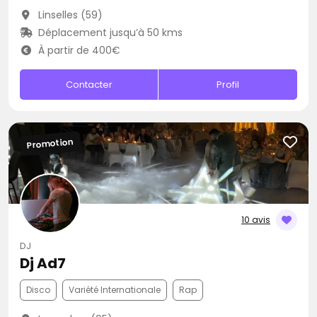
Linselles (59)
Déplacement jusqu’à 50 kms
À partir de 400€
Contacter
Profil
Promotion
10 avis
DJ
Dj Ad7
Disco
Variété Internationale
Rap