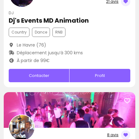
21 avis
DJ
Dj's Events MD Animation
Country
Dance
RNB
Le Havre (76)
Déplacement jusqu’à 300 kms
À partir de 99€
Contacter
Profil
8 avis