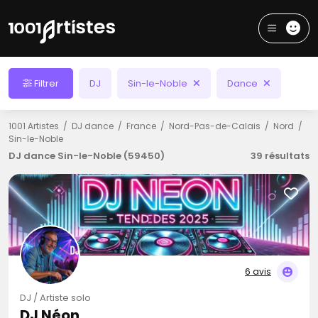
Filtrer
DJ
Sin-le-Noble
Dance
1001 Artistes
DJ dance
France
Nord-Pas-de-Calais
Nord
Sin-le-Noble
DJ dance Sin-le-Noble (59450)
39 résultats
6 avis
DJ / Artiste solo
DJ Néon