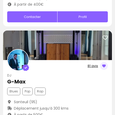
À partir de 400€
Contacter
Profil
81 avis
DJ
G-Max
Blues
Pop
Rap
Santeuil (95)
Déplacement jusqu’à 300 kms
À partir de 500€