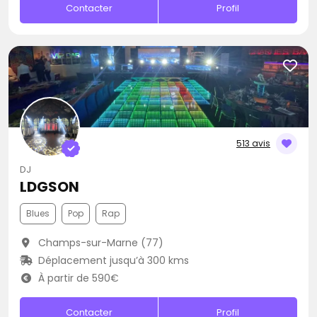
Contacter
Profil
513 avis
DJ
LDGSON
Blues
Pop
Rap
Champs-sur-Marne (77)
Déplacement jusqu’à 300 kms
À partir de 590€
Contacter
Profil