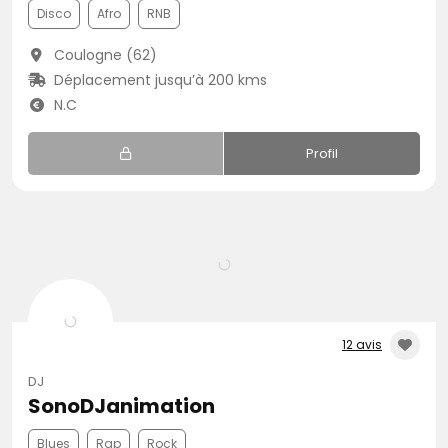
Disco
Afro
RNB
Coulogne (62)
Déplacement jusqu’à 200 kms
N.C
Profil
12 avis
DJ
SonoDJanimation
Blues
Rap
Rock