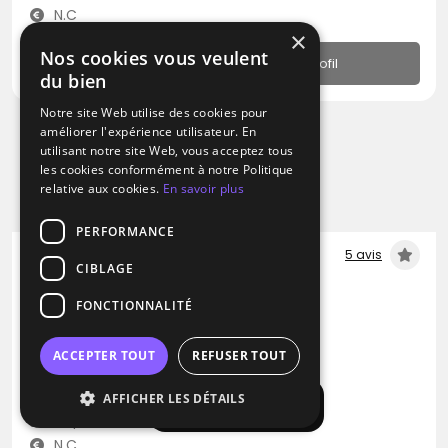
N.C
×
Nos cookies vous veulent
Profil
du bien
Notre site Web utilise des cookies pour
améliorer l'expérience utilisateur. En
Promotion
utilisant notre site Web, vous acceptez tous
les cookies conformément à notre Politique
relative aux cookies.
En savoir plus
PERFORMANCE
5 avis
CIBLAGE
DJ
FONCTIONNALITÉ
Sergio Bekam
Disco
Dance
Dance hall
ACCEPTER TOUT
REFUSER TOUT
Paris 5 (75)
AFFICHER LES DÉTAILS
Afficher la carte
Déplacement jusqu’à 300 kms
N.C