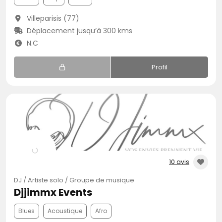
Villeparisis (77)
Déplacement jusqu’à 300 kms
N.C
Profil
10 avis
DJ / Artiste solo / Groupe de musique
Djjimmx Events
Blues
Acoustique
Afro