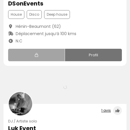
DSonEvents
House
Disco
Deep house
Hénin-Beaumont (62)
Déplacement jusqu’à 100 kms
N.C
Profil
1 avis
DJ / Artiste solo
Luk Event