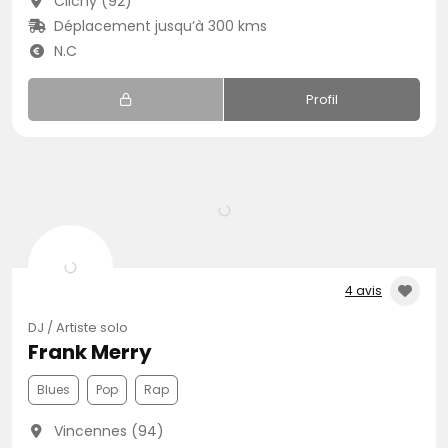
Clichy (92)
Déplacement jusqu’à 300 kms
N.C
Profil
4 avis
DJ / Artiste solo
Frank Merry
Blues
Pop
Rap
Vincennes (94)