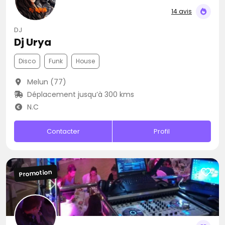
14 avis
DJ
Dj Urya
Disco
Funk
House
Melun (77)
Déplacement jusqu’à 300 kms
N.C
Contacter
Profil
Promotion