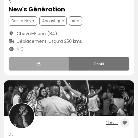
DJ
New's Génération
Bossa Nova
Acoustique
Afro
Cheval-Blanc (84)
Déplacement jusqu’à 250 kms
N.C
Profil
11 avis
DJ