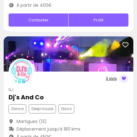
À partir de 400€
Contacter
Profil
3 avis
DJ
Dj's And Co
Dance
Deep house
Disco
Martigues (13)
Déplacement jusqu’à 180 kms
À partir de 450€