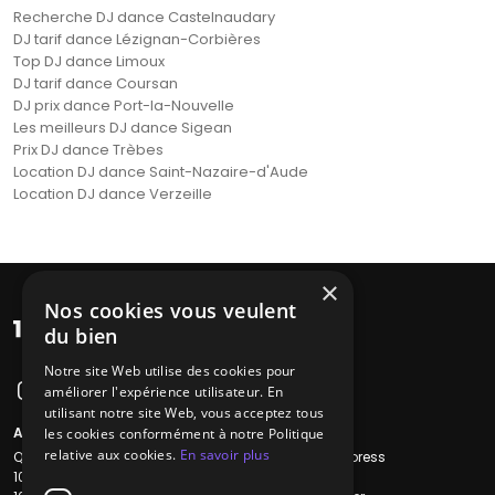
Recherche DJ dance Castelnaudary
DJ tarif dance Lézignan-Corbières
Top DJ dance Limoux
DJ tarif dance Coursan
DJ prix dance Port-la-Nouvelle
Les meilleurs DJ dance Sigean
Prix DJ dance Trèbes
Location DJ dance Saint-Nazaire-d'Aude
Location DJ dance Verzeille
×
Nos cookies vous veulent
du bien
Notre site Web utilise des cookies pour
améliorer l'expérience utilisateur. En
utilisant notre site Web, vous acceptez tous
A propos
Liens utiles
les cookies conformément à notre Politique
relative aux cookies.
En savoir plus
Qui sommes-nous ?
Recherche Express
1001Salles
L'équipe