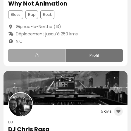
Why Not Animation
Blues
Rap
Rock
Gignac-la-Nerthe (13)
Déplacement jusqu’à 250 kms
N.C
Profil
5 avis
DJ
DJ Chris Rasa