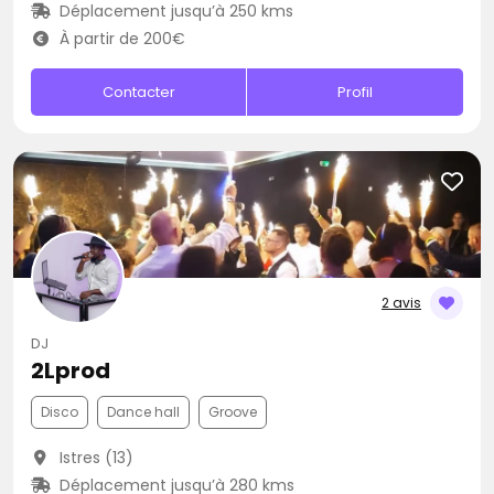
Déplacement jusqu’à 250 kms
À partir de 200€
Contacter
Profil
2 avis
DJ
2Lprod
Disco
Dance hall
Groove
Istres (13)
Déplacement jusqu’à 280 kms