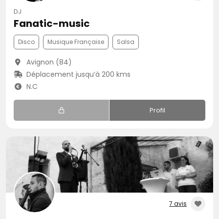
DJ
Fanatic-music
Disco
Musique Française
Salsa
Avignon (84)
Déplacement jusqu’à 200 kms
N.C
Profil
7 avis