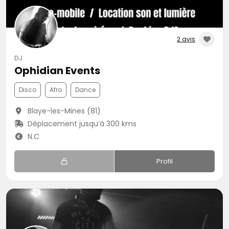
2 avis
DJ
Ophidian Events
Disco
Afro
Dance
Blaye-les-Mines (81)
Déplacement jusqu’à 300 kms
N.C
Profil