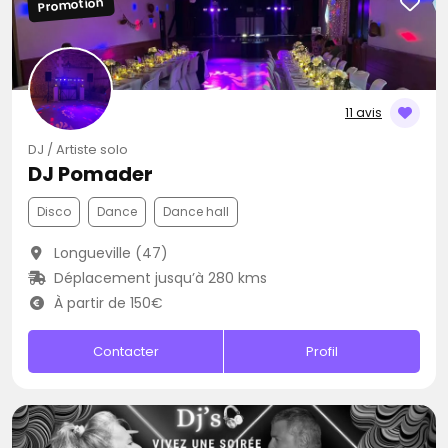
Promotion
11 avis
DJ / Artiste solo
DJ Pomader
Disco
Dance
Dance hall
Longueville (47)
Déplacement jusqu’à 280 kms
À partir de 150€
Contacter
Profil