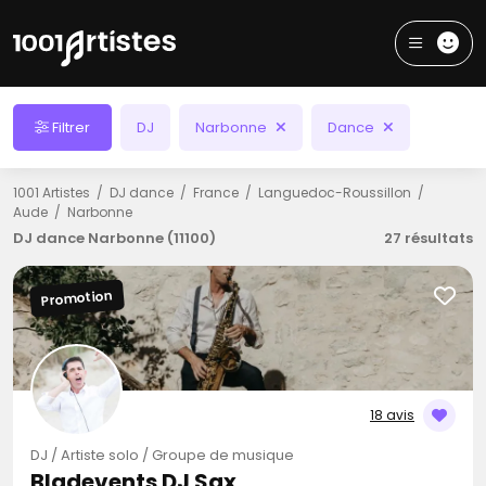
Filtrer
DJ
Narbonne
Dance
1001 Artistes
DJ dance
France
Languedoc-Roussillon
Aude
Narbonne
DJ dance Narbonne (11100)
27 résultats
Promotion
18 avis
DJ / Artiste solo / Groupe de musique
Bladevents DJ Sax