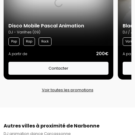
Disco Mobile Pascal Animation
Blad
DJ - Varilhes (09)
DJ / A
Pop
Rap
Rock
Variét
200€
A partir de
A parti
Contacter
Voir toutes les promotions
Autres villes à proximité de Narbonne
DJ animation dance Carcassonne