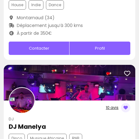
House
Indie
Dance
Montarnaud (34)
Déplacement jusqu’à 300 kms
À partir de 350€
Contacter
Profil
10 avis
DJ
DJ Manelya
Disco
Musique Africaine
RNB