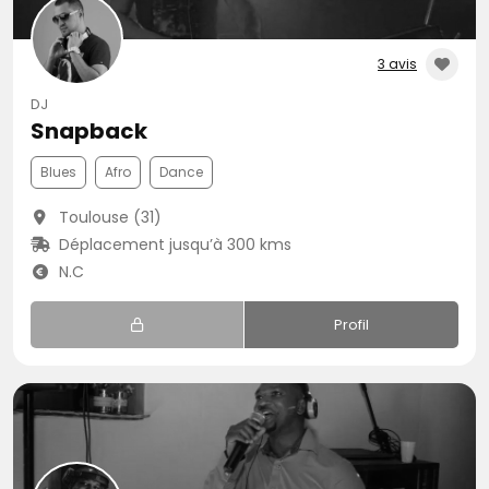
3 avis
DJ
Snapback
Blues
Afro
Dance
Toulouse (31)
Déplacement jusqu’à 300 kms
N.C
Profil