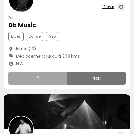
12 avis
DJ
Db Music
Blues
Dance
Afro
Istres (13)
Déplacement jusqu’à 300 kms
N.C
Profil