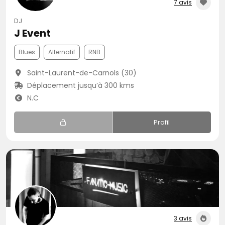
7 avis
DJ
J Event
Blues
Alternatif
RNB
Saint-Laurent-de-Carnols (30)
Déplacement jusqu’à 300 kms
N.C
Profil
3 avis