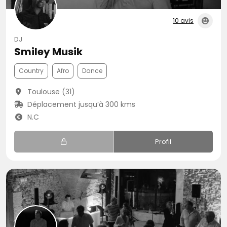
10 avis
DJ
Smiley Musik
Country
Afro
Dance
Toulouse (31)
Déplacement jusqu’à 300 kms
N.C
Profil