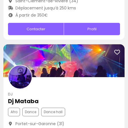
Saint-Clément-de-Rivière (34)
Déplacement jusqu’à 250 kms
À partir de 350€
Contacter
Profil
DJ
Dj Mataba
Afro
Dance
Dance hall
Portet-sur-Garonne (31)