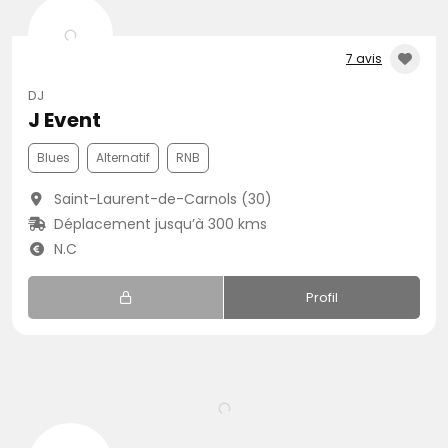
7 avis
DJ
J Event
Blues
Alternatif
RNB
Saint-Laurent-de-Carnols (30)
Déplacement jusqu’à 300 kms
N.C
Profil