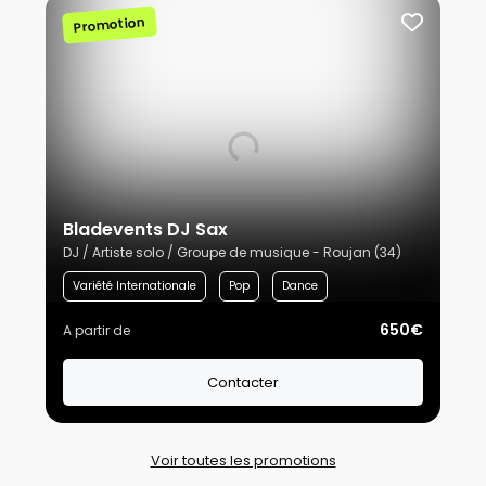
Promotion
Bladevents DJ Sax
DJ / Artiste solo / Groupe de musique - Roujan (34)
Variété Internationale
Pop
Dance
650€
A partir de
Contacter
Voir toutes les promotions