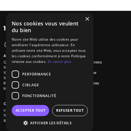
×
Nos cookies vous veulent
du bien
Notre site Web utilise des cookies pour
améliorer l'expérience utilisateur. En
utilisant notre site Web, vous acceptez tous
A propos
Liens utiles
les cookies conformément à notre Politique
relative aux cookies.
En savoir plus
Qui sommes-nous ?
Recherche Express
1001Salles
L'équipe
1001Salles PRO
Nous contacter
PERFORMANCE
1001Traiteurs
FAQ
Reserverunbar
Mentions légales
CIBLAGE
MP2
CGV
CGU
FONCTIONNALITÉ
Contacts
contact@1001dj.com
ACCEPTER TOUT
REFUSER TOUT
11 Rue Maurice Grandcoing
94200 Ivry-sur-Seine
AFFICHER LES DÉTAILS