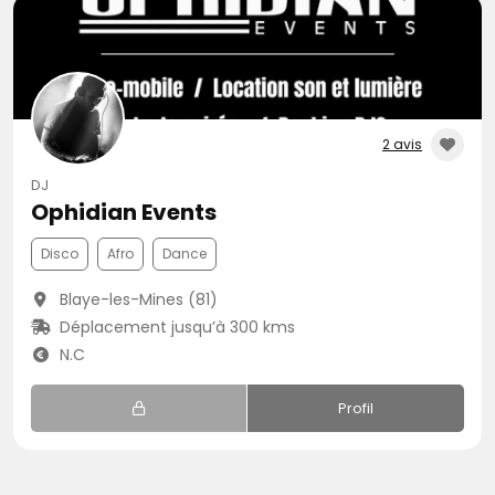
2 avis
DJ
Ophidian Events
Disco
Afro
Dance
Blaye-les-Mines (81)
Déplacement jusqu’à 300 kms
N.C
Profil