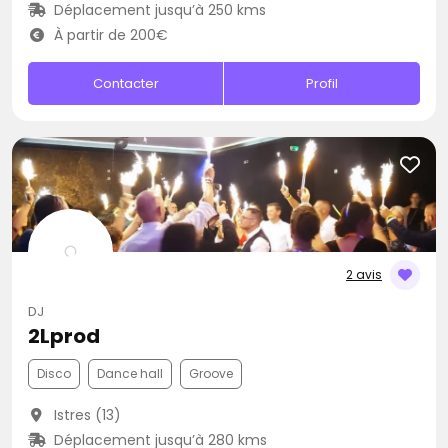
Déplacement jusqu’à 250 kms
À partir de 200€
Contacter
Profil
2 avis
DJ
2Lprod
Disco
Dance hall
Groove
Istres (13)
Déplacement jusqu’à 280 kms