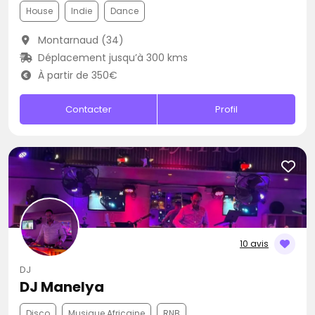
House
Indie
Dance
Montarnaud (34)
Déplacement jusqu’à 300 kms
À partir de 350€
Contacter
Profil
10 avis
DJ
DJ Manelya
Disco
Musique Africaine
RNB