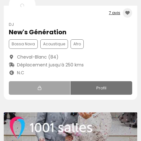
7 avis
DJ
New's Génération
Bossa Nova
Acoustique
Afro
Cheval-Blanc (84)
Déplacement jusqu’à 250 kms
N.C
Profil