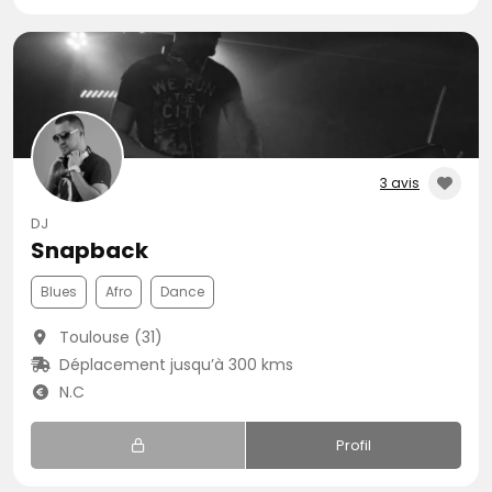
3 avis
DJ
Snapback
Blues
Afro
Dance
Toulouse (31)
Déplacement jusqu’à 300 kms
N.C
Profil