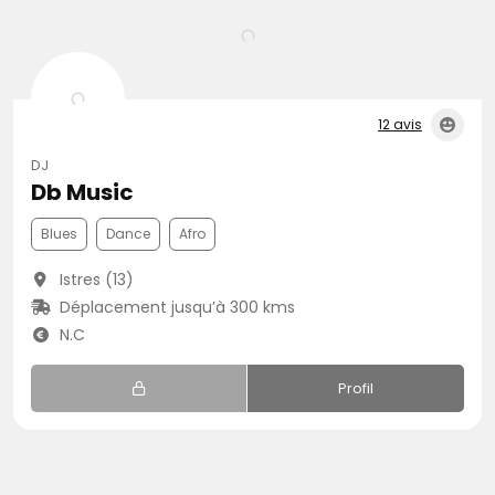
12 avis
DJ
Db Music
Blues
Dance
Afro
Istres (13)
Déplacement jusqu’à 300 kms
N.C
Profil