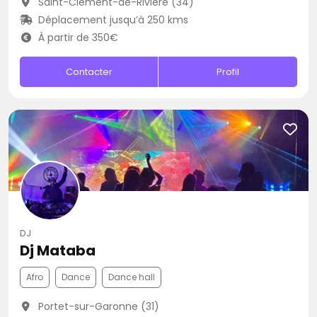
Saint-Clément-de-Rivière (34)
Déplacement jusqu’à 250 kms
À partir de 350€
Contacter
Profil
DJ
Dj Mataba
Afro
Dance
Dance hall
Portet-sur-Garonne (31)