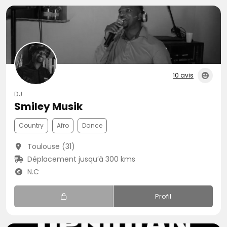
10 avis
DJ
Smiley Musik
Country
Afro
Dance
Toulouse (31)
Déplacement jusqu’à 300 kms
N.C
Profil