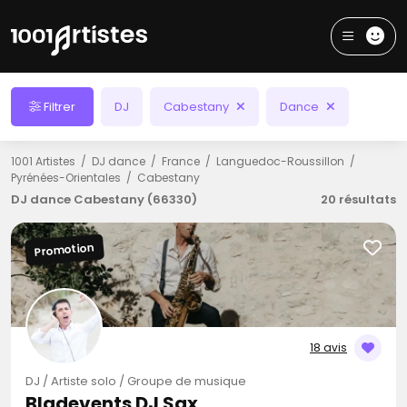
Filtrer
DJ
Cabestany
Dance
1001 Artistes
DJ dance
France
Languedoc-Roussillon
Pyrénées-Orientales
Cabestany
DJ dance Cabestany (66330)
20 résultats
Promotion
18 avis
DJ / Artiste solo / Groupe de musique
Bladevents DJ Sax