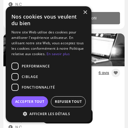
N.C
×
Nos cookies vous veulent
Profil
du bien
Notre site Web utilise des cookies pour
améliorer l'expérience utilisateur. En
utilisant notre site Web, vous acceptez tous
les cookies conformément à notre Politique
relative aux cookies.
En savoir plus
PERFORMANCE
6 avis
CIBLAGE
DJ
FONCTIONNALITÉ
Eclectique Deejay
Disco
Dance
RNB
ACCEPTER TOUT
REFUSER TOUT
Issy-les-Moulineaux (92)
AFFICHER LES DÉTAILS
Afficher la carte
Déplacement jusqu’à 300 kms
N.C