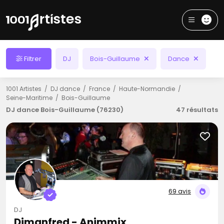
Filtrer
DJ
Bois-Guillaume
Dance
1001 Artistes
DJ dance
France
Haute-Normandie
Seine-Maritime
Bois-Guillaume
DJ dance Bois-Guillaume (76230)
47 résultats
69 avis
DJ
Djmanfred - Animmix