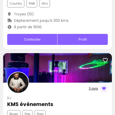
Country
RNB
Afro
Troyes (10)
Déplacement jusqu’à 300 kms
À partir de 160€
Contacter
Profil
3 avis
DJ
KMS évènements
Blues
Pop
Rap