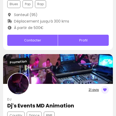
Blues
Pop
Rap
Santeuil (95)
Déplacement jusqu’à 300 kms
À partir de 500€
Contacter
Profil
Promotion
21 avis
DJ
Dj's Events MD Animation
Country
Dance
RNB