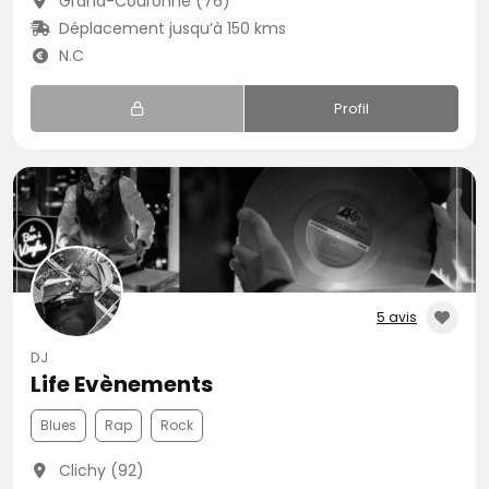
Grand-Couronne (76)
Déplacement jusqu’à 150 kms
N.C
Profil
5 avis
DJ
Life Evènements
Blues
Rap
Rock
Clichy (92)