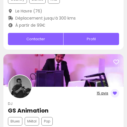
Le Havre (76)
Déplacement jusqu’à 300 kms
À partir de 99€
Contacter
Profil
15 avis
DJ
GS Animation
Blues
Métal
Pop