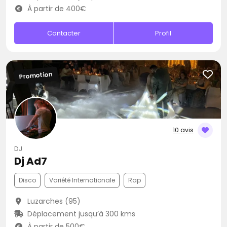
À partir de 400€
Contacter
Profil
Promotion
10 avis
DJ
Dj Ad7
Disco
Variété Internationale
Rap
Luzarches (95)
Déplacement jusqu’à 300 kms
À partir de 500€