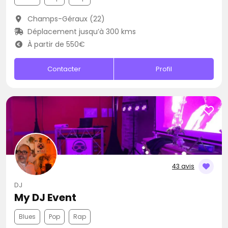
Champs-Géraux (22)
Déplacement jusqu’à 300 kms
À partir de 550€
Contacter
Profil
43 avis
DJ
My DJ Event
Blues
Pop
Rap