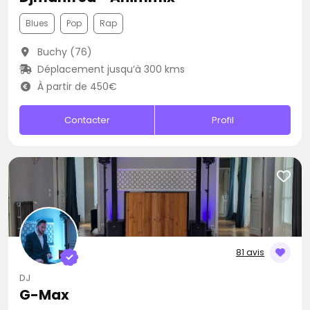
Blues
Pop
Rap
Buchy (76)
Déplacement jusqu’à 300 kms
À partir de 450€
Contacter
Profil
81 avis
DJ
G-Max