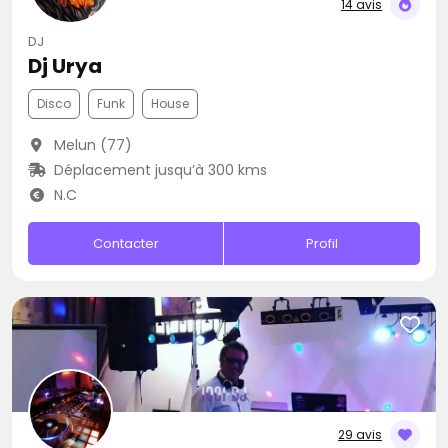
14 avis
DJ
Dj Urya
Disco
Funk
House
Melun (77)
Déplacement jusqu’à 300 kms
N.C
Contacter
Profil
29 avis