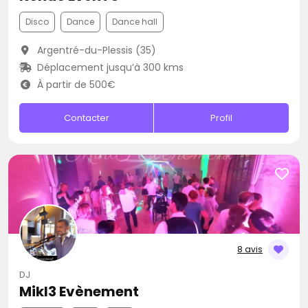
Disco
Dance
Dance hall
Argentré-du-Plessis (35)
Déplacement jusqu’à 300 kms
À partir de 500€
Contacter
Profil
8 avis
DJ
Mikl3 Evènement