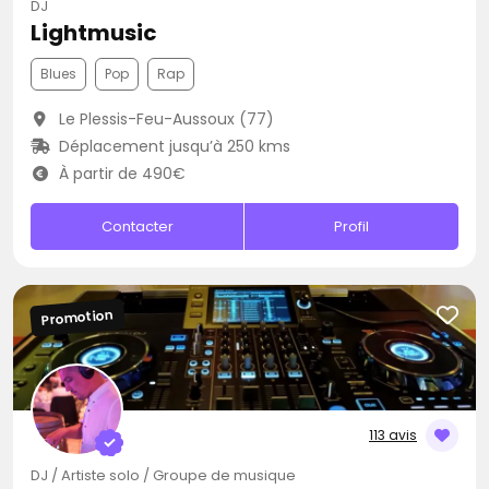
DJ
Lightmusic
Blues
Pop
Rap
Le Plessis-Feu-Aussoux (77)
Déplacement jusqu’à 250 kms
À partir de 490€
Contacter
Profil
Promotion
113 avis
DJ / Artiste solo / Groupe de musique