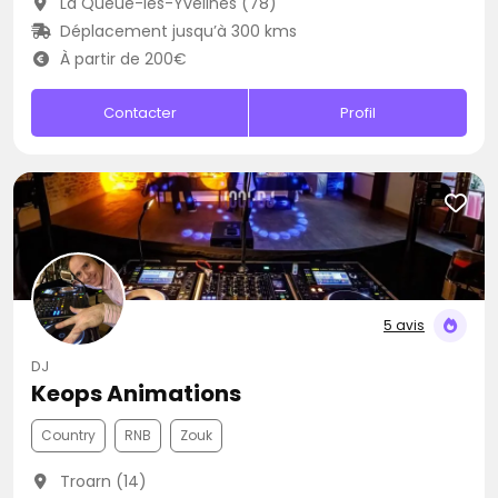
La Queue-les-Yvelines (78)
Déplacement jusqu’à 300 kms
À partir de 200€
Contacter
Profil
5 avis
DJ
Keops Animations
Country
RNB
Zouk
Troarn (14)