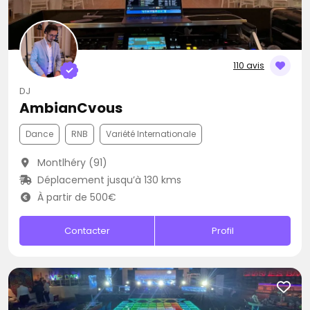
110 avis
DJ
AmbianCvous
Dance
RNB
Variété Internationale
Montlhéry (91)
Déplacement jusqu’à 130 kms
À partir de 500€
Contacter
Profil