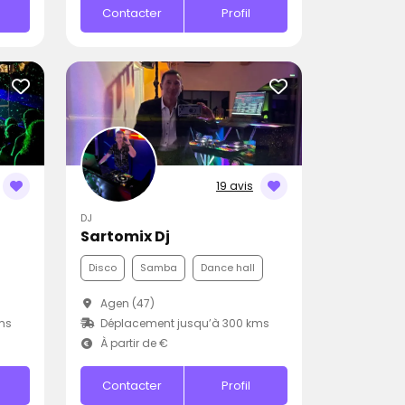
Contacter
Profil
19 avis
DJ
Sartomix Dj
Disco
Samba
Dance hall
Agen (47)
ms
Déplacement jusqu’à 300 kms
À partir de €
Contacter
Profil