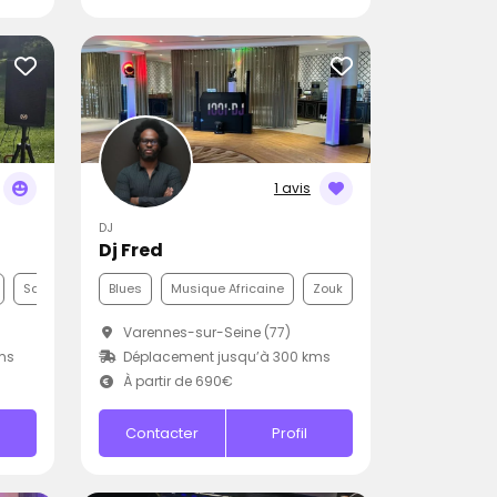
1 avis
DJ
Dj Fred
Samba
Blues
Musique Africaine
Zouk
Varennes-sur-Seine (77)
ms
Déplacement jusqu’à 300 kms
À partir de 690€
Contacter
Profil