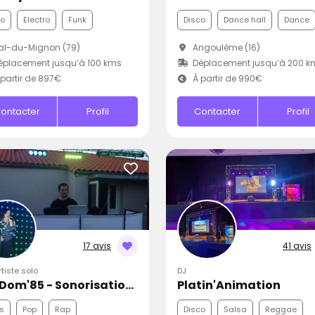
co
Electro
Funk
Disco
Dance hall
Dance
al-du-Mignon (79)
Angoulême (16)
placement jusqu’à 100 kms
Déplacement jusqu’à 200 k
partir de 897€
À partir de 990€
ontacter
Profil
Contacter
Profil
17 avis
41 avis
rtiste solo
DJ
SEADom'85 - Sonorisation Eclairage et Animation d'événements
Platin'Animation
s
Pop
Rap
Disco
Salsa
Reggae