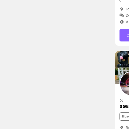
La
Dé
À 
C
DJ
SGE
Blue
Bo