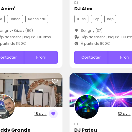
DJ
L Anim'
DJ Alex
co
Dance
Dance hall
Blues
Pop
Rap
rigny-Brizay (86)
Sorigny (37)
placement jusqu’à 100 kms
Déplacement jusqu’à 130 k
partir de 1190€
À partir de 800€
ontacter
Profil
Contacter
Profil
18 avis
32 avis
DJ
Eddy Grande
DJ Patou