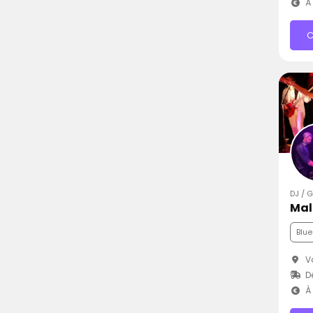
À 
C
DJ / 
Mal
Blue
Vo
D
À 