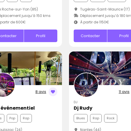
 Roche-sur-Yon (85)
Tugéras-Saint-Maurice (17)
placement jusqu’à 150 kms
Déplacement jusqu’à 180 k
partir de 600€
À partir de 1150€
ontacter
Profil
Contacter
Profil
8 avis
11 avis
DJ
 événementiel
Dj Rudy
s
Pop
Rap
Blues
Rap
Rock
ulazac (24)
Nantes (44)