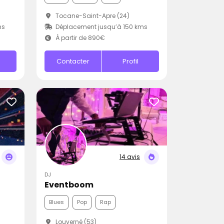
Tocane-Saint-Apre (24)
ms
Déplacement jusqu’à 150 kms
À partir de 890€
Contacter
Profil
14 avis
DJ
Eventboom
Blues
Pop
Rap
Louverné (53)