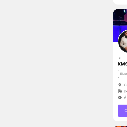
DJ
KMS
Blue
C
D
À 
C