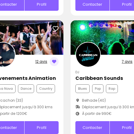
ontacter
Profil
Contacter
Profil
12 avis
7 avis
DJ
Evenements Animation
Caribbean Sounds
sa Nova
Dance
Country
Blues
Pop
Rap
cachon (33)
Belhade (40)
éplacement jusqu’à 300 kms
Déplacement jusqu’à 300 k
partir de 1200€
À partir de 990€
ontacter
Profil
Contacter
Profil