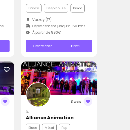
Dance
Deep house
Disco
Varzay (17)
ms
Déplacement jusqu’à 150 kms
À partir de 890€
Contacter
Profil
3 avis
DJ
Alliance Animation
Blues
Métal
Pop