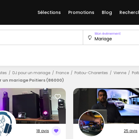
Sélections
Promotions
Blog
Recherc
Mon événement
istes
DJ pour un mariage
France
Poitou-Charentes
Vienne
Poit
r un mariage Poitiers (86000)
18 avis
25 avis