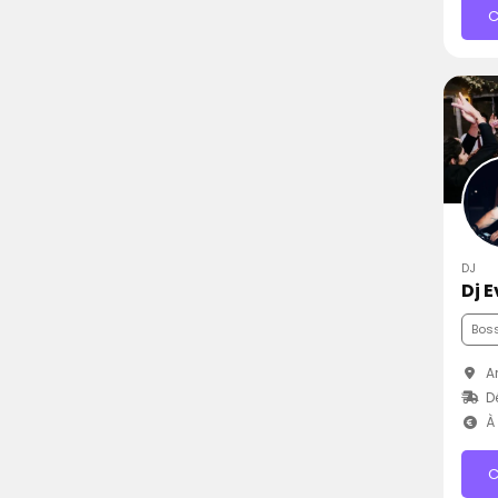
C
DJ
Dj 
Bos
Ar
D
À 
C