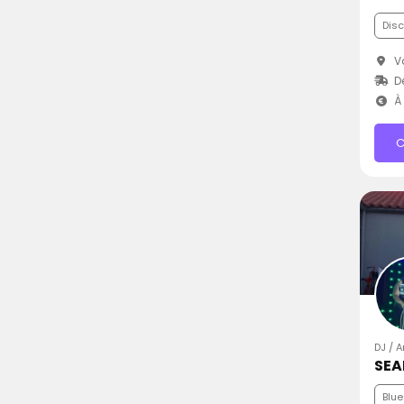
Dis
V
Dé
À 
C
DJ / A
Blue