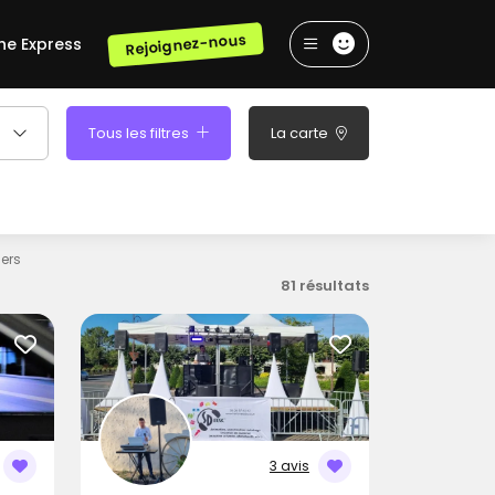
Rejoignez-nous
he Express
Tous les filtres
La carte
iers
81 résultats
3 avis