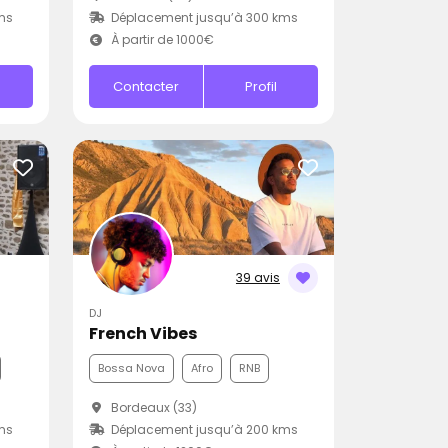
ms
Déplacement jusqu’à 300 kms
À partir de 1000€
Contacter
Profil
39 avis
DJ
French Vibes
Bossa Nova
Afro
RNB
Bordeaux (33)
ms
Déplacement jusqu’à 200 kms