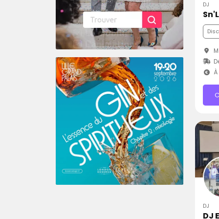
DJ
Sn'
Dis
Ma
Dé
À 
C
DJ
DJ 