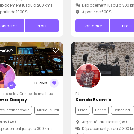
éplacement jusqu’à 200 kms
Déplacement jusqu’à 300 k
partir de 1000€
À partir de 600€
ontacter
Profil
Contacter
Profil
motion
113 avis
Artiste solo / Groupe de musique
DJ
mix Deejay
Kondo Event's
été Internationale
Musique Française
Pop
Disco
Dance
Dance hall
tay (45)
Argentré-du-Plessis (35)
éplacement jusqu’à 300 kms
Déplacement jusqu’à 300 k