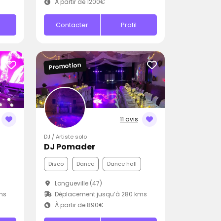
À partir de 1200€
Contacter
Profil
Promotion
11 avis
DJ / Artiste solo
DJ Pomader
Disco
Dance
Dance hall
Longueville (47)
ms
Déplacement jusqu’à 280 kms
À partir de 890€