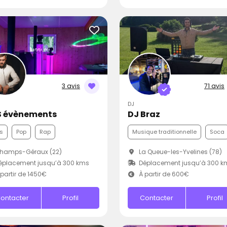
3 avis
71 avis
DJ
 évènements
DJ Braz
s
Pop
Rap
Musique traditionnelle
Soca
hamps-Géraux (22)
La Queue-les-Yvelines (78)
éplacement jusqu’à 300 kms
Déplacement jusqu’à 300 k
partir de 1450€
À partir de 600€
ontacter
Profil
Contacter
Profil