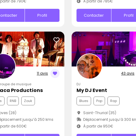
partir de 790€
À partir de 785€
ontacter
Profil
Contacter
Profil
11 avis
43 avis
Groupe de musique
DJ
aca Productions
My DJ Event
s
RNB
Zouk
Blues
Pop
Rap
ves (28)
Saint-Thurial (35)
éplacement jusqu’à 250 kms
Déplacement jusqu’à 300 k
partir de 600€
À partir de 950€