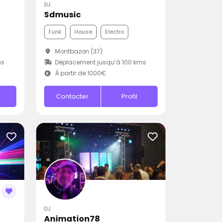
DJ
Sdmusic
Funk
House
Electro
Montbazon (37)
ms
Déplacement jusqu’à 100 kms
À partir de 1000€
Contacter
Profil
DJ
Animation78