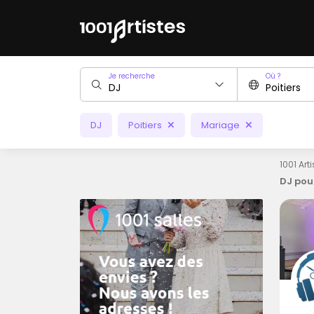
Je recherche
Où ?
DJ
Poitiers
Mariage
1001 Art
DJ pou