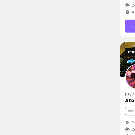
D
À 
C
Pro
DJ / 
Ato
Vari
Pa
D