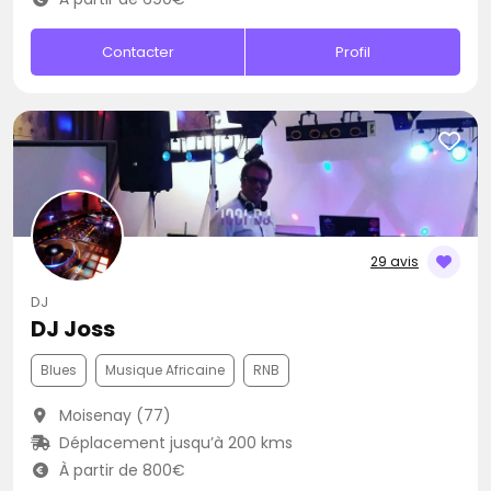
Contacter
Profil
29 avis
DJ
DJ Joss
Blues
Musique Africaine
RNB
Moisenay (77)
Déplacement jusqu’à 200 kms
À partir de 800€