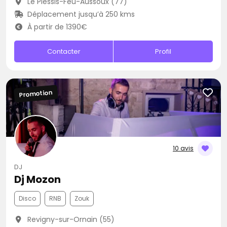
Le Plessis-Feu-Aussoux (77)
Déplacement jusqu’à 250 kms
À partir de 1390€
Contacter
Profil
Promotion
10 avis
DJ
Dj Mozon
Disco
RNB
Zouk
Revigny-sur-Ornain (55)