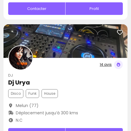
Contacter
Profil
14 avis
DJ
Dj Urya
Disco
Funk
House
Melun (77)
Déplacement jusqu’à 300 kms
N.C