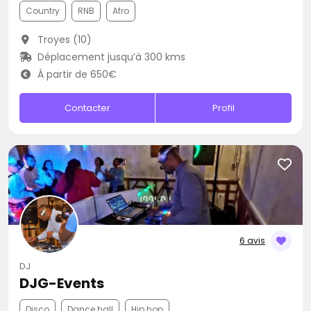
Country
RNB
Afro
Troyes (10)
Déplacement jusqu’à 300 kms
À partir de 650€
Contacter
Profil
6 avis
DJ
DJG-Events
Disco
Dance hall
Hip hop