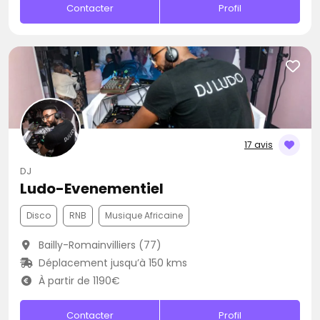
Contacter
Profil
17 avis
DJ
Ludo-Evenementiel
Disco
RNB
Musique Africaine
Bailly-Romainvilliers (77)
Déplacement jusqu’à 150 kms
À partir de 1190€
Contacter
Profil