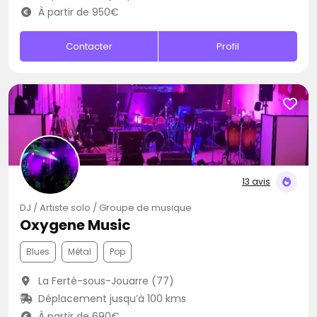
À partir de 950€
Contacter
Profil
13 avis
DJ / Artiste solo / Groupe de musique
Oxygene Music
Blues
Métal
Pop
La Ferté-sous-Jouarre (77)
Déplacement jusqu’à 100 kms
À partir de 690€