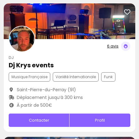
6 avis
DJ
Dj Krys events
Musique Française
Variété Internationale
Funk
Saint-Pierre-du-Perray (91)
Déplacement jusqu’à 300 kms
À partir de 500€
Contacter
Profil