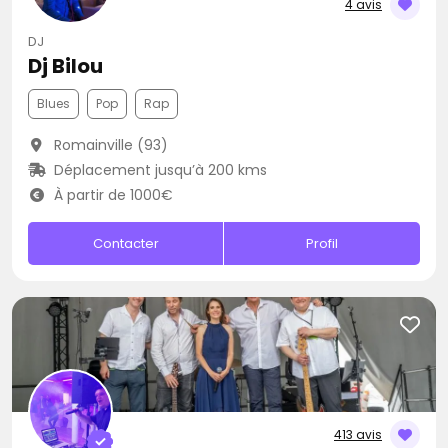
4 avis
DJ
Dj Bilou
Blues
Pop
Rap
Romainville (93)
Déplacement jusqu’à 200 kms
À partir de 1000€
Contacter
Profil
413 avis