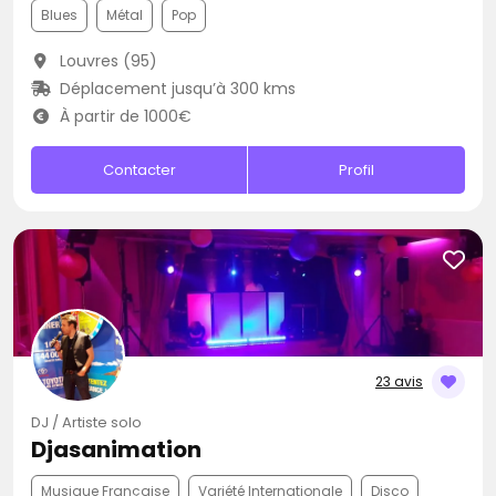
Blues
Métal
Pop
Louvres (95)
Déplacement jusqu’à 300 kms
À partir de 1000€
Contacter
Profil
23 avis
DJ / Artiste solo
Djasanimation
Musique Française
Variété Internationale
Disco