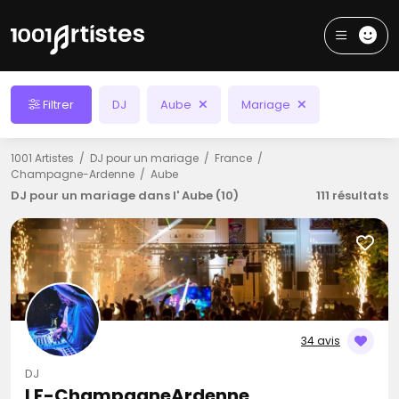
Filtrer
DJ
Aube
Mariage
1001 Artistes
DJ pour un mariage
France
Champagne-Ardenne
Aube
DJ pour un mariage dans l' Aube (10)
111 résultats
34 avis
DJ
LF-ChampagneArdenne