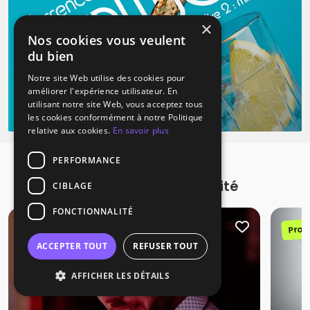
×
Nos cookies vous veulent
du bien
Notre site Web utilise des cookies pour
améliorer l'expérience utilisateur. En
utilisant notre site Web, vous acceptez tous
les cookies conformément à notre Politique
relative aux cookies.
En savoir plus
PERFORMANCE
Promotions à proximité
CIBLAGE
FONCTIONNALITÉ
Promotion
Prom
ACCEPTER TOUT
REFUSER TOUT
AFFICHER LES DÉTAILS