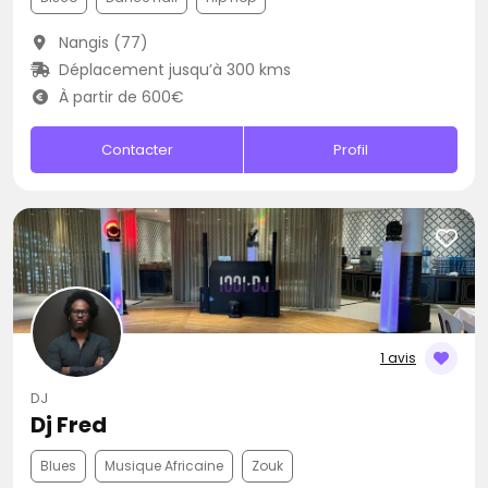
Nangis (77)
Déplacement jusqu’à 300 kms
À partir de 600€
Contacter
Profil
1 avis
DJ
Dj Fred
Blues
Musique Africaine
Zouk