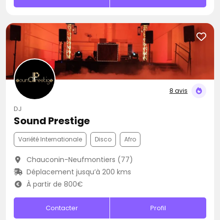
8 avis
DJ
Sound Prestige
Variété Internationale
Disco
Afro
Chauconin-Neufmontiers (77)
Déplacement jusqu’à 200 kms
À partir de 800€
Contacter
Profil