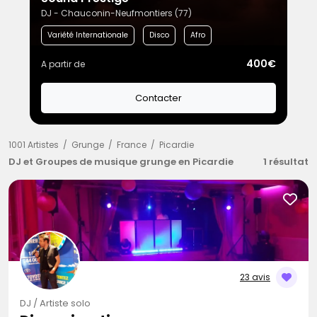
DJ - Chauconin-Neufmontiers (77)
Variété Internationale
Disco
Afro
400€
A partir de
Contacter
1001 Artistes
Grunge
France
Picardie
DJ et Groupes de musique grunge en Picardie
1 résultat
23 avis
DJ / Artiste solo