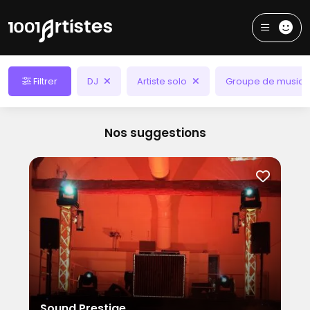
Filtrer
DJ
Artiste solo
Groupe de musiq
Nos suggestions
Sound Prestige