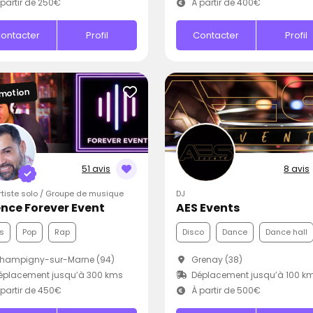
partir de 250€
À partir de 400€
ontacter
Profil
Contacter
Profil
motion
51 avis
8 avis
Artiste solo / Groupe de musique
DJ
nce Forever Event
AES Events
s
Pop
Rap
Disco
Dance
Dance hall
hampigny-sur-Marne (94)
Grenay (38)
éplacement jusqu’à 300 kms
Déplacement jusqu’à 100 k
partir de 450€
À partir de 500€