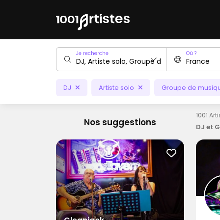
Je recherche
Où ?
DJ
Artiste solo
Groupe de musiq
1001 Art
Nos suggestions
DJ et 