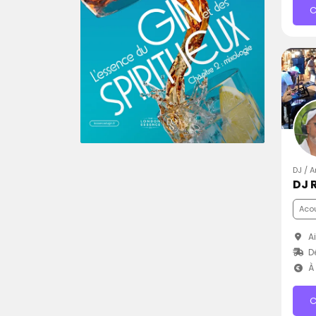
C
DJ / 
DJ 
Aco
Ai
D
À 
C