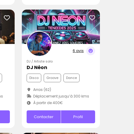
6 avis
DJ / Artiste solo
DJ Néon
Disco
Groove
Dance
Arras (62)
ms
Déplacement jusqu’à 300 kms
À partir de 400€
Contacter
Profil