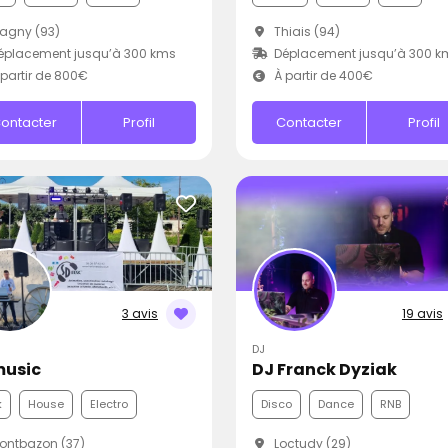
agny (93)
Thiais (94)
éplacement jusqu’à 300 kms
Déplacement jusqu’à 300 k
partir de 800€
À partir de 400€
ontacter
Profil
Contacter
Profil
3 avis
19 avis
DJ
usic
DJ Franck Dyziak
k
House
Electro
Disco
Dance
RNB
ontbazon (37)
Loctudy (29)