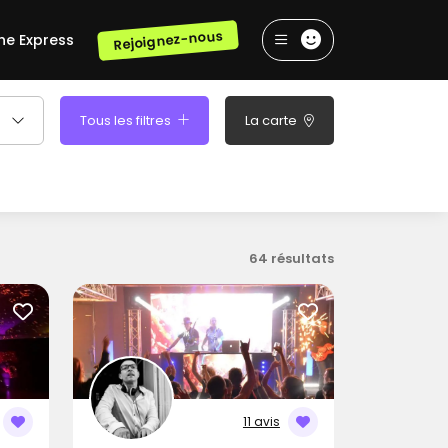
Rejoignez-nous
he Express
Tous les filtres
La carte
64 résultats
11 avis