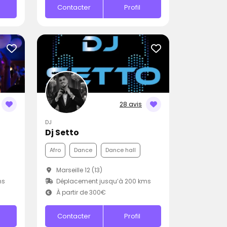
Contacter
Profil
28 avis
DJ
Dj Setto
Afro
Dance
Dance hall
Marseille 12 (13)
ms
Déplacement jusqu’à 200 kms
À partir de 300€
Contacter
Profil