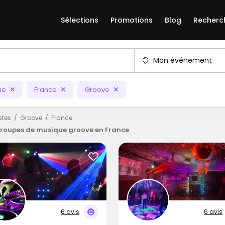
Sélections
Promotions
Blog
Recherc
Mon événement
ue
France
Groove
istes
Groove
France
Groupes de musique groove en France
6 avis
6 avis