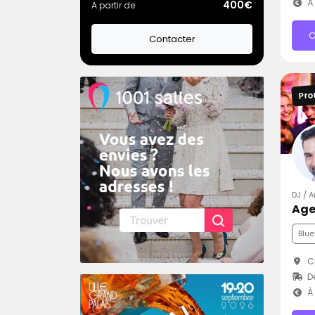
À 
400€
A partir de
C
Contacter
Pro
DJ / 
Age
Blue
C
D
À 