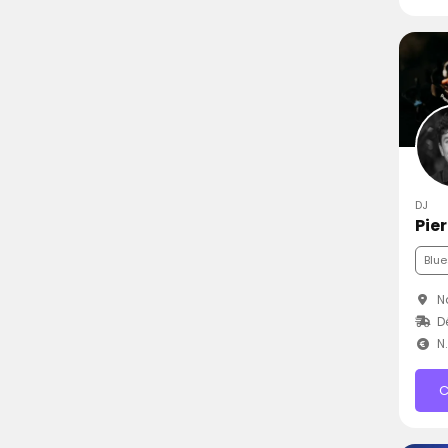
DJ
Pie
Blue
Na
Dé
N
C