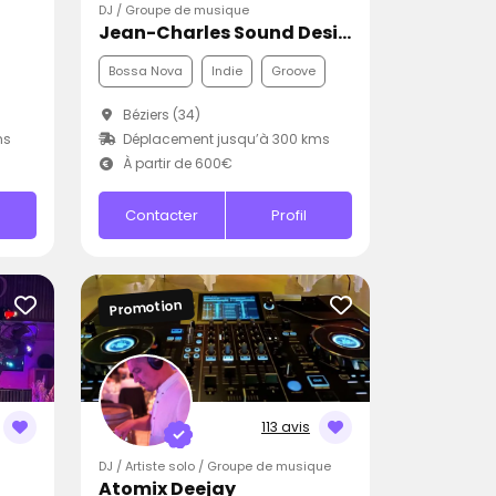
DJ / Groupe de musique
Jean-Charles Sound Designer
Bossa Nova
Indie
Groove
Béziers (34)
ms
Déplacement jusqu’à 300 kms
À partir de 600€
Contacter
Profil
Promotion
113 avis
DJ / Artiste solo / Groupe de musique
Atomix Deejay