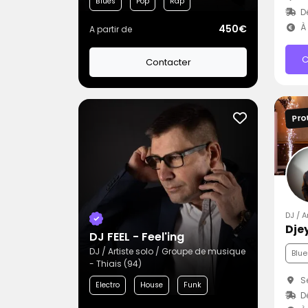
Blues
Pop
Rap
Dé
À 
450€
A partir de
C
Contacter
Pro
DJ / A
Dje
DJ FEEL - Feel'ing
DJ / Artiste solo / Groupe de musique
Blue
- Thiais (94)
Se
Electro
House
Funk
D