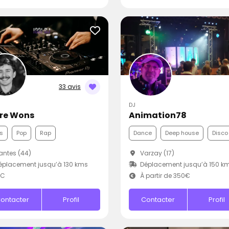
33 avis
DJ
rre Wons
Animation78
s
Pop
Rap
Dance
Deep house
Disco
ntes (44)
Varzay (17)
placement jusqu’à 130 kms
Déplacement jusqu’à 150 k
.C
À partir de 350€
ontacter
Profil
Contacter
Profil