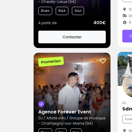
- Chevilly-Larue (94)
G
Blues
Rock
Soul
D
400€
À 
A partir de
C
Contacter
Promotion
DJ
Sdm
Agence Forever Event
DJ / Artiste solo / Groupe de musique
Fun
- Champigny-sur-Marne (94)
M