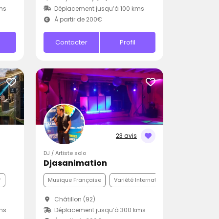
ms
Déplacement jusqu’à 100 kms
À partir de 200€
Contacter
Profil
23 avis
DJ / Artiste solo
Djasanimation
f
Musique Française
Variété Internationale
Disco
Châtillon (92)
ms
Déplacement jusqu’à 300 kms