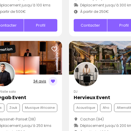
placement jusqu’à 100 kms
Déplacement jusqu’à 300 k
partir de 500€
À partir de 250€
ontacter
Profil
Contacter
Profil
motion
34 avis
rtiste solo
DJ
ygab Event
Hervieux Event
s
Zouk
Musique Africaine
Acoustique
Afro
Alternati
yssinet-Pariset (38)
Cachan (94)
éplacement jusqu’à 250 kms
Déplacement jusqu’à 200 k