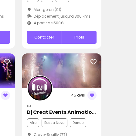
Montgeron (91)
ms
Déplacement jusqu’à 300 kms
À partir de 500€
Contacter
Profil
45 avis
DJ
Dj Creat Events Animations
Afro
Bossa Nova
Dance
Claye-Souilly (77)