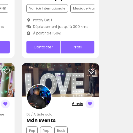
RNB
Variété Internationale
Musique Française
Pop
Patay (45)
ms
Déplacement jusqu’à 300 kms
À partir de 150€
Contacter
Profil
6 avis
que
DJ / Artiste solo
Mdn Events
Pop
Rap
Rock