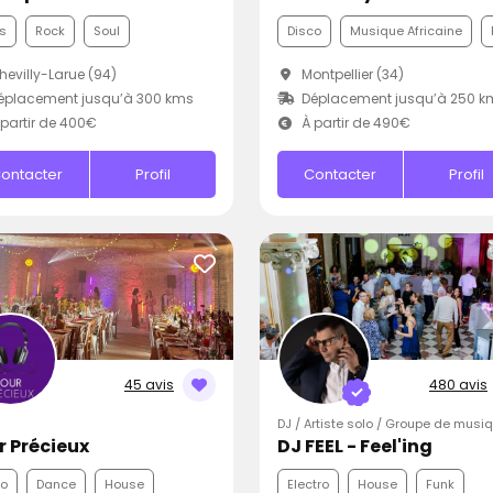
s
Rock
Soul
Disco
Musique Africaine
evilly-Larue (94)
Montpellier (34)
éplacement jusqu’à 300 kms
Déplacement jusqu’à 250 k
partir de 400€
À partir de 490€
ontacter
Profil
Contacter
Profil
45 avis
480 avis
DJ / Artiste solo / Groupe de musi
r Précieux
DJ FEEL - Feel'ing
co
Dance
House
Electro
House
Funk