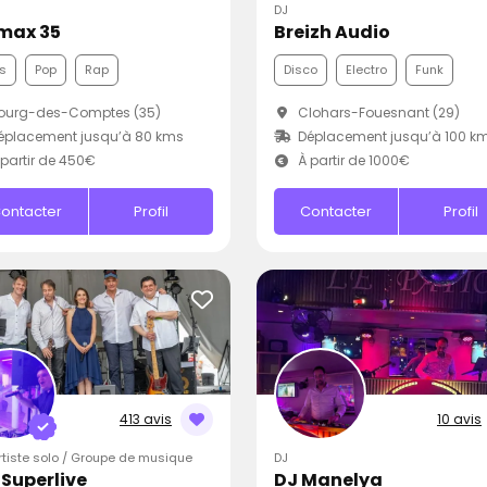
DJ
max 35
Breizh Audio
s
Pop
Rap
Disco
Electro
Funk
ourg-des-Comptes (35)
Clohars-Fouesnant (29)
éplacement jusqu’à 80 kms
Déplacement jusqu’à 100 k
partir de 450€
À partir de 1000€
ontacter
Profil
Contacter
Profil
413 avis
10 avis
Artiste solo / Groupe de musique
DJ
iSuperlive
DJ Manelya