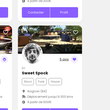
À partir de 300€
Contacter
Profil
5 avis
DJ
Sweet Spock
Disco
Funk
House
Avignon (84)
ms
Déplacement jusqu’à 300 kms
À partir de 600€