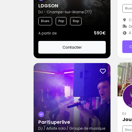
LDGSON
Blue
DJ - Champs-sur-Marne (77)
Ch
Blues
Pop
Rap
D
590€
À 
A partir de
C
Contacter
DJ
Jou
PariSuperlive
DJ / Artiste solo / Groupe de musique
Dis