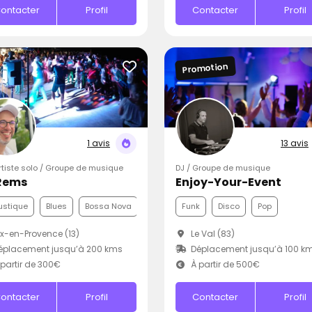
ontacter
Profil
Contacter
Profil
Promotion
1 avis
13 avis
Artiste solo / Groupe de musique
DJ / Groupe de musique
Rems
Enjoy-Your-Event
ustique
Blues
Bossa Nova
Funk
Disco
Pop
x-en-Provence (13)
Le Val (83)
éplacement jusqu’à 200 kms
Déplacement jusqu’à 100 k
partir de 300€
À partir de 500€
ontacter
Profil
Contacter
Profil