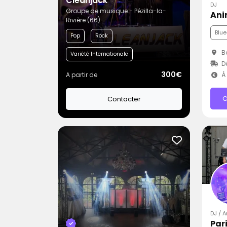
Cleanjack
DJ
Groupe de musique - Pézilla-la-
Ani
Rivière (66)
Blue
Pop
Rock
B
Variété Internationale
D
300€
A partir de
À 
C
Contacter
DJ / 
Par