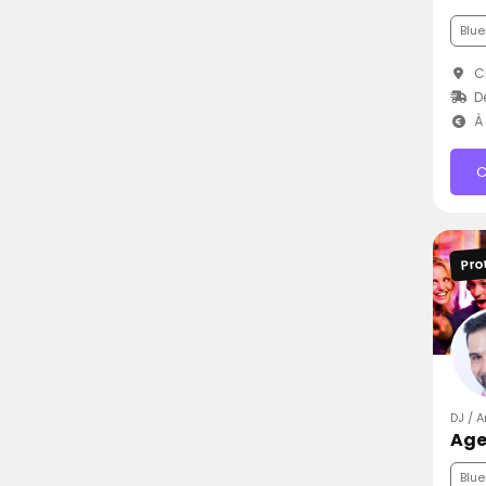
Blue
Ch
D
À 
C
Pro
DJ / 
Age
Blue