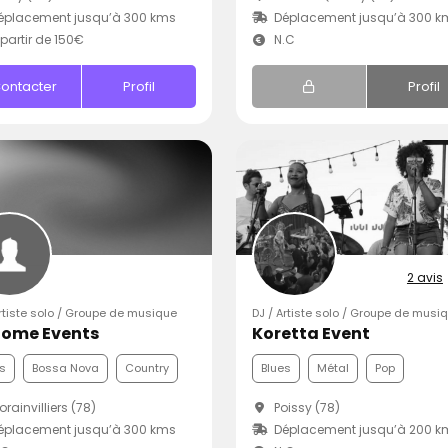
éplacement jusqu’à 300 kms
Déplacement jusqu’à 300 k
partir de 150€
N.C
ontacter
Profil
Profil
2 avis
Artiste solo / Groupe de musique
DJ / Artiste solo / Groupe de musi
ome Events
Koretta Event
s
Bossa Nova
Country
Blues
Métal
Pop
rainvilliers (78)
Poissy (78)
éplacement jusqu’à 300 kms
Déplacement jusqu’à 200 k