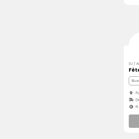
DJ / A
Fêt
Blue
Pa
Dé
N