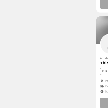
Artis
This
Folk
Pa
Dé
N