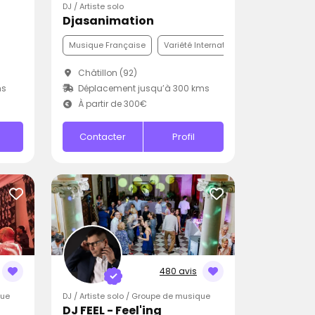
DJ / Artiste solo
Djasanimation
Musique Française
Variété Internationale
Disco
Châtillon (92)
ms
Déplacement jusqu’à 300 kms
À partir de 300€
Contacter
Profil
480 avis
que
DJ / Artiste solo / Groupe de musique
DJ FEEL - Feel'ing