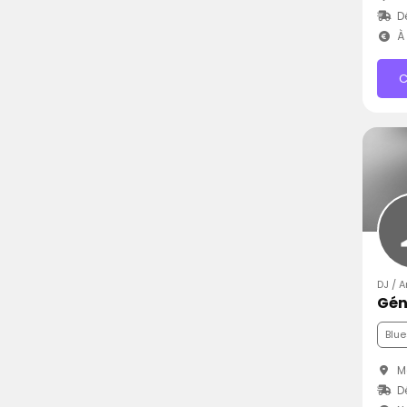
D
À 
C
DJ / 
Gén
Blue
Mo
D