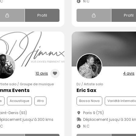
.C
N.C
Profil
Profil
10 avis
4 avis
Artiste solo / Groupe de musique
DJ / Artiste solo
immx Events
Eric Sax
s
Acoustique
Afro
Bossa Nova
Variété Internat
int-Denis (93)
Paris 9 (75)
éplacement jusqu’à 300 kms
Déplacement jusqu’à 300 k
.C
N.C