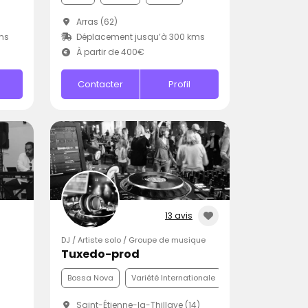
Arras (62)
ms
Déplacement jusqu’à 300 kms
À partir de 400€
Contacter
Profil
13 avis
DJ / Artiste solo / Groupe de musique
Tuxedo-prod
Bossa Nova
Variété Internationale
Soul
Saint-Étienne-la-Thillaye (14)