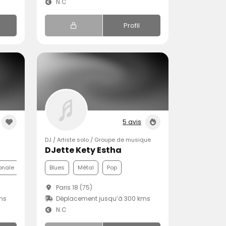
N.C
Profil
5 avis
DJ / Artiste solo / Groupe de musique
DJette Kety Estha
ionale
Pop
Blues
Métal
Pop
Paris 18 (75)
ms
Déplacement jusqu’à 300 kms
N.C