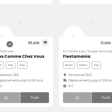
64 avis
31 avis
rtiste solo
DJ / Artiste solo / Groupe de musi
es Comme Chez Vous
Fiestamania
s
Pop
Rap
Blues
Métal
Pop
laiseau (91)
Vincennes (94)
placement jusqu’à 150 kms
Déplacement jusqu’à 200 k
.C
N.C
Profil
Profil