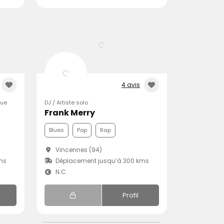
4 avis
que
DJ / Artiste solo
Frank Merry
Blues
Pop
Rap
Vincennes (94)
ms
Déplacement jusqu’à 300 kms
N.C
Profil