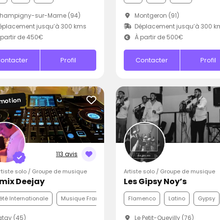
hampigny-sur-Marne (94)
Montgeron (91)
éplacement jusqu’à 300 kms
Déplacement jusqu’à 300 k
partir de 450€
À partir de 500€
ontacter
Profil
Contacter
Profil
motion
113 avis
Artiste solo / Groupe de musique
Artiste solo / Groupe de musique
mix Deejay
Les Gipsy Noy’s
été Internationale
Musique Française
Pop
Flamenco
Latino
Gypsy
tay (45)
Le Petit-Quevilly (76)