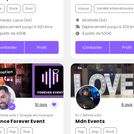
s
Rock
Soul
House
Variété Internationale
evilly-Larue (94)
Alfortville (94)
éplacement jusqu’à 300 kms
Déplacement jusqu’à 200 k
partir de 400€
À partir de 500€
ontacter
Profil
Contacter
Profil
motion
51 avis
6 avis
Artiste solo / Groupe de musique
DJ / Artiste solo
nce Forever Event
Mdn Events
s
Pop
Rap
Pop
Rap
Rock