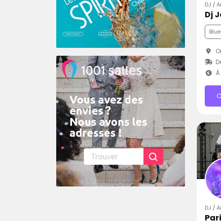
DJ / 
Dj 
Blue
Or
D
À 
C
DJ / 
Par