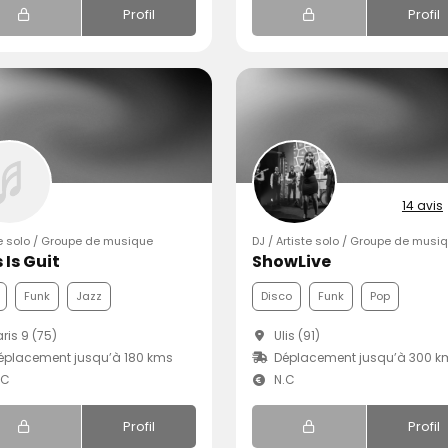
Profil
Profil
14 avis
te solo / Groupe de musique
DJ / Artiste solo / Groupe de musi
 Is Guit
ShowLive
Funk
Jazz
Disco
Funk
Pop
ris 9 (75)
Ulis (91)
placement jusqu’à 180 kms
Déplacement jusqu’à 300 k
.C
N.C
Profil
Profil