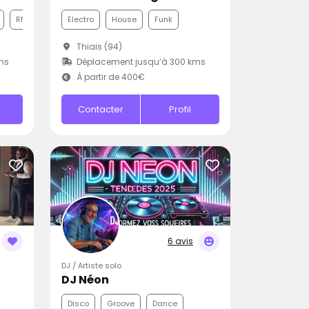
RNB
Electro
House
Funk
Thiais (94)
ms
Déplacement jusqu’à 300 kms
À partir de 400€
Contacter
Profil
6 avis
DJ / Artiste solo
DJ Néon
Disco
Groove
Dance