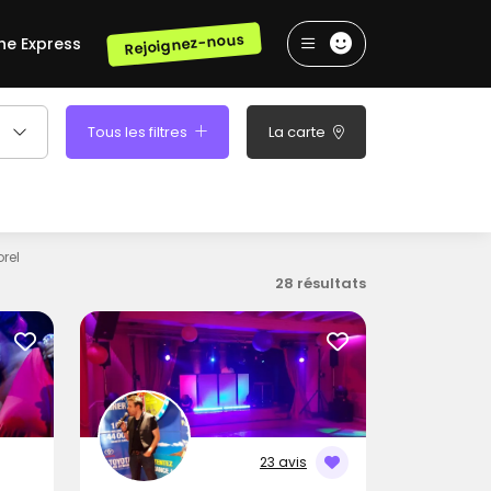
Rejoignez-nous
he Express
Tous les filtres
La carte
orel
28 résultats
23 avis