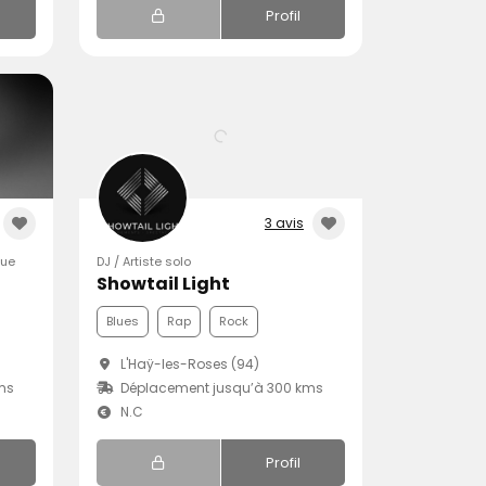
Profil
3 avis
que
DJ / Artiste solo
Showtail Light
Blues
Rap
Rock
L'Haÿ-les-Roses (94)
ms
Déplacement jusqu’à 300 kms
N.C
Profil