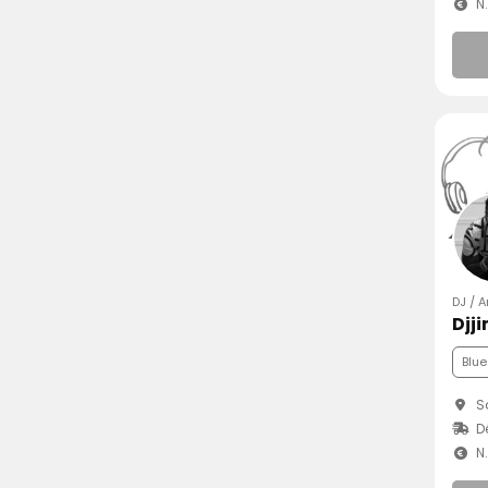
N
DJ / 
Djj
Blue
Sa
D
N