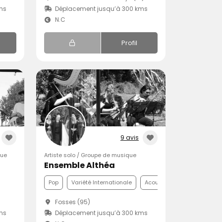
ms
Déplacement jusqu’à 300 kms
N.C
Profil
9 avis
que
Artiste solo / Groupe de musique
Ensemble Althéa
Pop
Variété Internationale
Acoustique
Fosses (95)
ms
Déplacement jusqu’à 300 kms