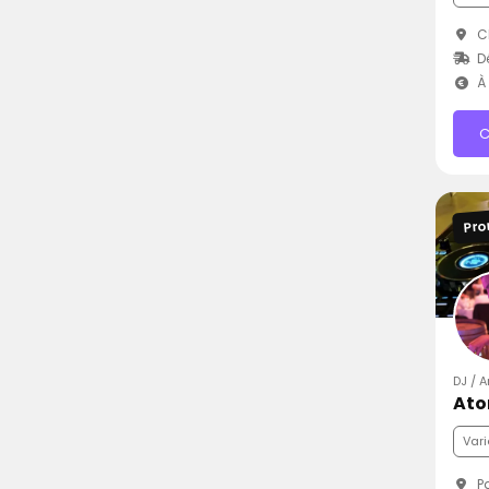
C
D
À 
C
Pro
DJ / 
Ato
Vari
Pa