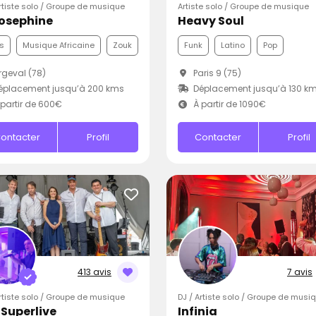
Artiste solo / Groupe de musique
Artiste solo / Groupe de musique
Josephine
Heavy Soul
s
Musique Africaine
Zouk
Funk
Latino
Pop
geval (78)
Paris 9 (75)
éplacement jusqu’à 200 kms
Déplacement jusqu’à 130 k
partir de 600€
À partir de 1090€
ontacter
Profil
Contacter
Profil
413 avis
7 avis
Artiste solo / Groupe de musique
DJ / Artiste solo / Groupe de musi
iSuperlive
Infinia